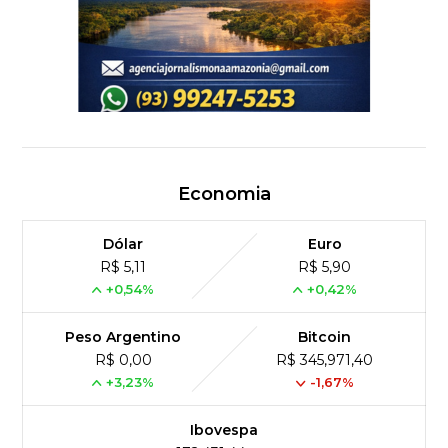
Economia
Dólar
Euro
R$ 5,11
R$ 5,90
+0,54%
+0,42%
Peso Argentino
Bitcoin
R$ 0,00
R$ 345,971,40
+3,23%
-1,67%
Ibovespa