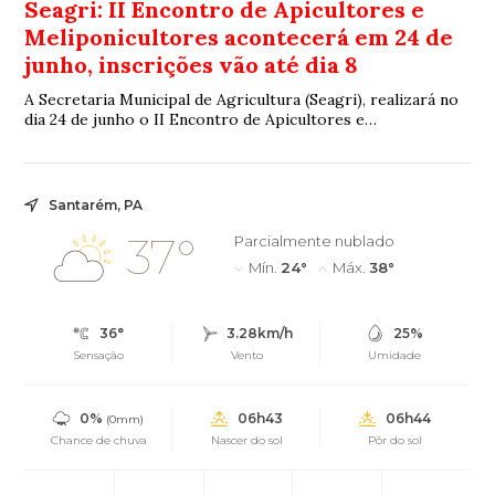
Seagri: II Encontro de Apicultores e
Meliponicultores acontecerá em 24 de
junho, inscrições vão até dia 8
A Secretaria Municipal de Agricultura (Seagri), realizará no
dia 24 de junho o II Encontro de Apicultores e
Meliponicultores do Município de Marabá...
Santarém, PA
37°
Parcialmente nublado
Mín.
24°
Máx.
38°
36°
3.28km/h
25%
Sensação
Vento
Umidade
0%
06h43
06h44
(0mm)
Chance de chuva
Nascer do sol
Pôr do sol