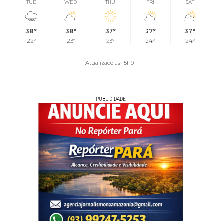
TUE
WED
THU
FRI
SAT
38°
38°
37°
37°
37°
22°
23°
23°
24°
24°
Atualizado às 15h01
PUBLICIDADE