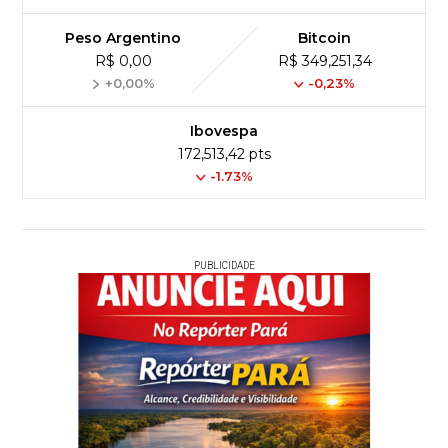
Peso Argentino
Bitcoin
R$ 0,00
R$ 349,251,34
+0,00%
-0,23%
Ibovespa
172,513,42 pts
-1.73%
PUBLICIDADE