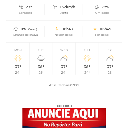
23°
1.52km/h
77%
Sensação
Vento
Umidade
0%
06h43
06h45
(0mm)
Chance de chuva
Nascer do sol
Pôr do sol
MON
TUE
WED
THU
FRI
37°
38°
37°
38°
37°
24°
25°
24°
24°
25°
Atualizado às 02h01
PUBLICIDADE