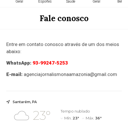
Geral
Esportes
Saúde
Geral
Belém
Fale conosco
Entre em contato conosco através de um dos meios
abaixo:
WhatsApp:
93-99247-5253
E-mail:
agenciajornalismonaamazonia@gmail.com
Santarém, PA
23°
Tempo nublado
Mín.
23°
Máx.
36°