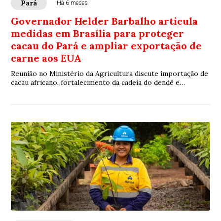
Pará
Há 6 meses
Governador Helder Barbalho articula
medidas em Brasília para proteger
cacau do Pará e ampliar exportação de
carne aos EUA
Reunião no Ministério da Agricultura discute importação de
cacau africano, fortalecimento da cadeia do dendê e
habilitação do Pará para exportar carne bovina in natura aos
Estados Unidos