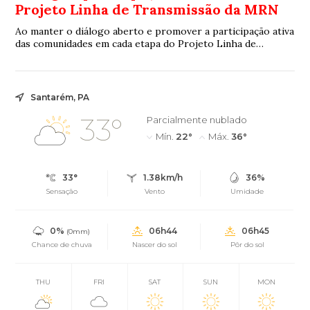
Projeto Linha de Transmissão da MRN
Ao manter o diálogo aberto e promover a participação ativa
das comunidades em cada etapa do Projeto Linha de
Transmissão, a MRN reafirma seu compromisso com uma
atuação construída no território e com quem vive nele
Santarém, PA
33°
Parcialmente nublado
Mín.
22°
Máx.
36°
33°
1.38km/h
36%
Sensação
Vento
Umidade
0%
06h44
06h45
(0mm)
Chance de chuva
Nascer do sol
Pôr do sol
THU
FRI
SAT
SUN
MON