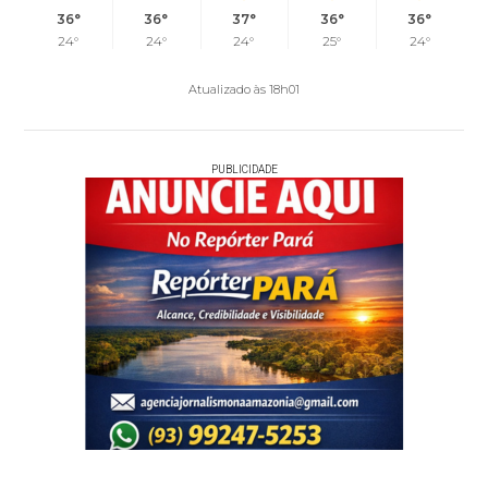
36°
36°
37°
36°
36°
24°
24°
24°
25°
24°
Atualizado às 18h01
PUBLICIDADE