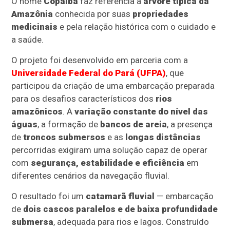
O nome
Copaíba
faz referência à
árvore típica da
Amazônia
conhecida por suas
propriedades
medicinais
e pela relação histórica com o cuidado e
a saúde.
O projeto foi desenvolvido em parceria com a
Universidade Federal do Pará (UFPA)
, que
participou da criação de uma embarcação preparada
para os desafios característicos dos
rios
amazônicos
. A
variação constante do nível das
águas
, a formação de
bancos de areia
, a presença
de
troncos submersos
e as
longas distâncias
percorridas exigiram uma solução capaz de operar
com
segurança, estabilidade e eficiência
em
diferentes cenários da navegação fluvial.
O resultado foi um
catamarã fluvial
— embarcação
de
dois cascos paralelos e de baixa profundidade
submersa
, adequada para rios e lagos. Construído