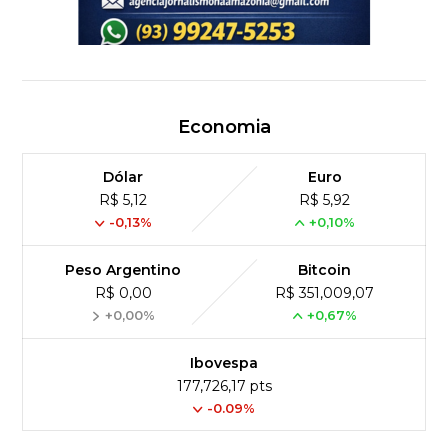
Economia
Dólar
Euro
R$ 5,12
R$ 5,92
-0,13%
+0,10%
Peso Argentino
Bitcoin
R$ 0,00
R$ 351,009,07
+0,00%
+0,67%
Ibovespa
177,726,17 pts
-0.09%