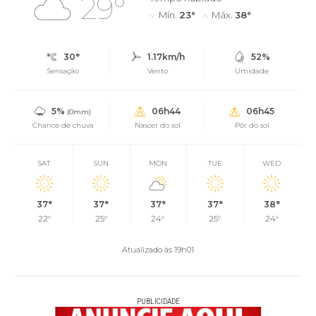
29°
Mín.
23°
Máx.
38°
30°
1.17km/h
52%
Sensação
Vento
Umidade
5%
06h44
06h45
(0mm)
Chance de chuva
Nascer do sol
Pôr do sol
SAT
SUN
MON
TUE
WED
37°
37°
37°
37°
38°
22°
25°
24°
25°
24°
Atualizado às 19h01
PUBLICIDADE