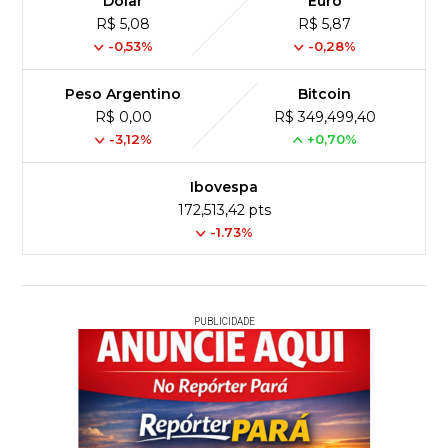
Dólar
Euro
R$ 5,08
R$ 5,87
-0,53%
-0,28%
Peso Argentino
Bitcoin
R$ 0,00
R$ 349,499,40
-3,12%
+0,70%
Ibovespa
172,513,42 pts
-1.73%
PUBLICIDADE