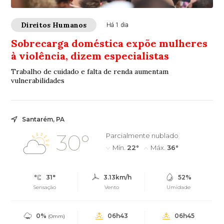
Direitos Humanos
Há 1 dia
Sobrecarga doméstica expõe mulheres
à violência, dizem especialistas
Trabalho de cuidado e falta de renda aumentam
vulnerabilidades
Santarém, PA
30°
Parcialmente nublado
Mín.
22°
Máx.
36°
31°
3.13km/h
52%
Sensação
Vento
Umidade
0%
06h43
06h45
(0mm)