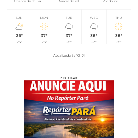
Chance de chuva
Nascer do sol
Pôr do sol
SUN
MON
TUE
WED
THU
36°
37°
37°
38°
38°
23°
25°
25°
23°
25°
Atualizado às 10h01
PUBLICIDADE