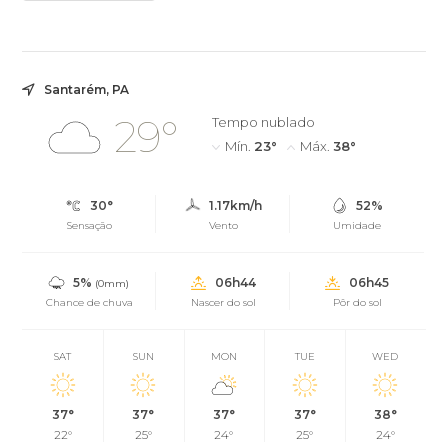
Santarém, PA
29°
Tempo nublado
Mín.
23°
Máx.
38°
30°
1.17km/h
52%
Sensação
Vento
Umidade
5%
06h44
06h45
(0mm)
Chance de chuva
Nascer do sol
Pôr do sol
SAT
SUN
MON
TUE
WED
37°
37°
37°
37°
38°
22°
25°
24°
25°
24°