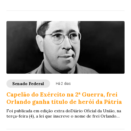
realizado em 4 de outubro e o...
Senado Federal
Há 2 dias
Capelão do Exército na 2ª Guerra, frei
Orlando ganha título de herói da Pátria
Foi publicada em edição extra doDiário Oficial da União, na
terça-feira (4), a lei que inscreve o nome de frei Orlando
noLivro dos Heróis e Heroína...