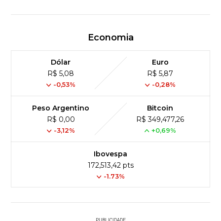
Economia
Dólar
Euro
R$ 5,08
R$ 5,87
-0,53%
-0,28%
Peso Argentino
Bitcoin
R$ 0,00
R$ 349,477,26
-3,12%
+0,69%
Ibovespa
172,513,42 pts
-1.73%
PUBLICIDADE