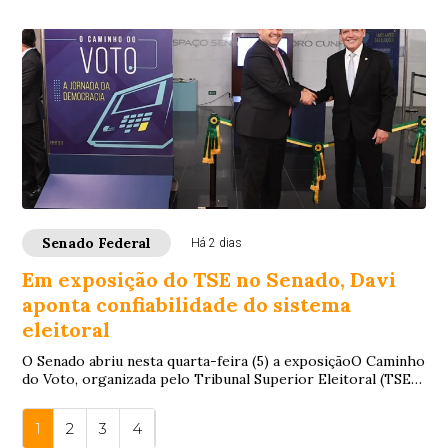
Senado Federal
Há 2 dias
Em exposição do TSE no Senado, Davi
aponta confiabilidade do sistema
eleitoral
O Senado abriu nesta quarta-feira (5) a exposiçãoO Caminho
do Voto, organizada pelo Tribunal Superior Eleitoral (TSE).
A mostra apresenta as etapas...
1
2
3
4