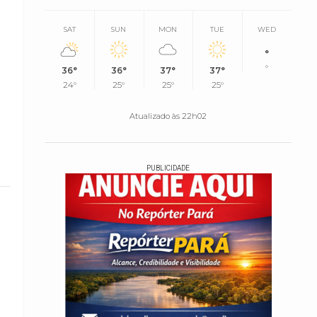
SAT
SUN
MON
TUE
WED
°
°
36°
36°
37°
37°
24°
25°
25°
25°
Atualizado às 22h02
PUBLICIDADE