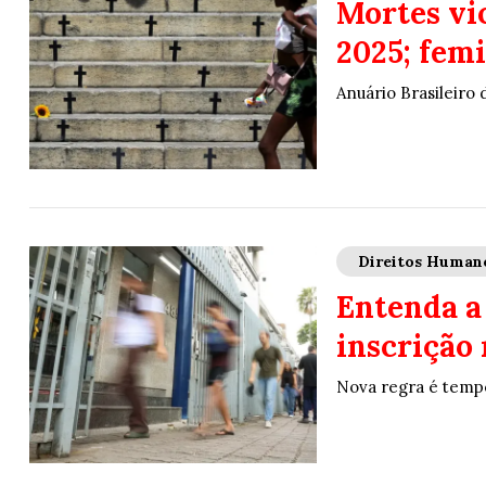
Mortes vi
2025; fem
Anuário Brasileiro 
Direitos Human
Entenda a
inscrição
Nova regra é tempo