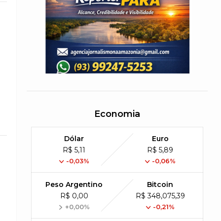
Economia
Dólar
Euro
R$ 5,11
R$ 5,89
-0,03%
-0,06%
Peso Argentino
Bitcoin
R$ 0,00
R$ 348,075,39
+0,00%
-0,21%