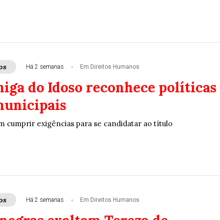
os
Há 2 semanas
Em Direitos Humanos
iga do Idoso reconhece políticas
municipais
m cumprir exigências para se candidatar ao título
os
Há 2 semanas
Em Direitos Humanos