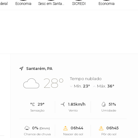
deral
Economia
Sesc em Santarém
SICREDI
Economia
Belé
Santarém, PA
28°
Tempo nublado
Mín.
23°
Máx.
36°
29°
1.85km/h
51%
Sensação
Vento
Umidade
0%
06h44
06h45
(0mm)
Chance de chuva
Nascer do sol
Pôr do sol