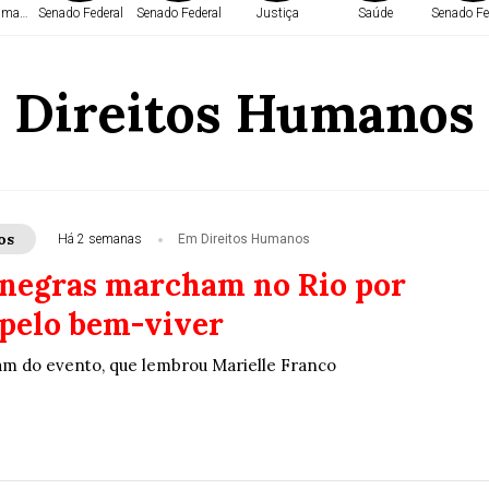
Humanos
Senado Federal
Senado Federal
Justiça
Saúde
Senado Fe
Direitos Humanos
os
Há 2 semanas
Em Direitos Humanos
negras marcham no Rio por
 pelo bem-viver
ram do evento, que lembrou Marielle Franco