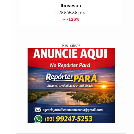
Ibovespa
175,546,36 pts
-1.23%
PUBLICIDADE