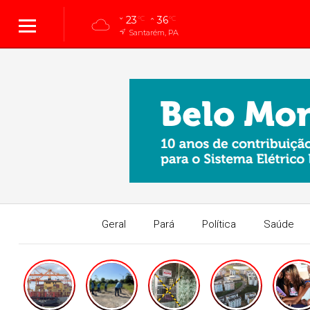
23
36
°C
°C
Santarém, PA
Geral
Pará
Política
Saúde