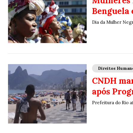
Mulheres 
Benguela 
Dia da Mulher Negr
Direitos Human
CNDH man
após Prog
Prefeitura do Rio a