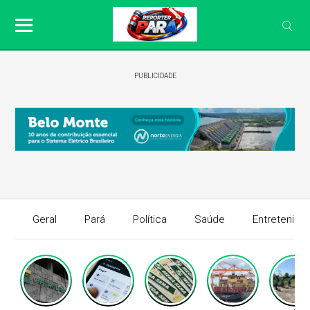
PUBLICIDADE
Geral
Pará
Política
Saúde
Entretenime