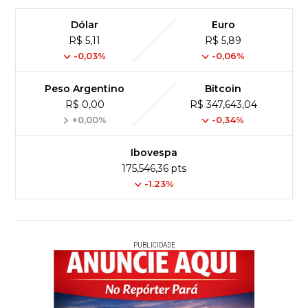
Dólar
Euro
R$ 5,11
R$ 5,89
-0,03%
-0,06%
Peso Argentino
Bitcoin
R$ 0,00
R$ 347,643,04
+0,00%
-0,34%
Ibovespa
175,546,36 pts
-1.23%
PUBLICIDADE