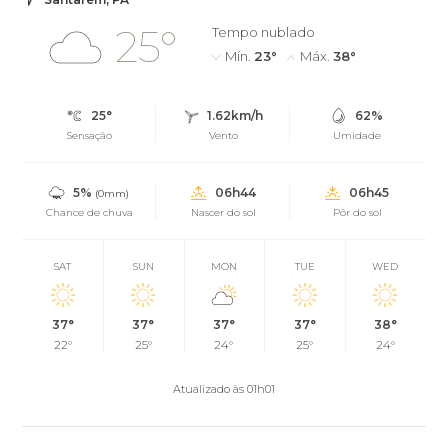
25°
Tempo nublado
Mín.
23°
Máx.
38°
25°
1.62km/h
62%
Sensação
Vento
Umidade
5%
06h44
06h45
(0mm)
Chance de chuva
Nascer do sol
Pôr do sol
SAT
SUN
MON
TUE
WED
37°
37°
37°
37°
38°
22°
25°
24°
25°
24°
Atualizado às 01h01