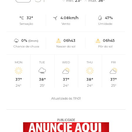
Mín.
23°
Máx.
36°
32°
4.08km/h
47%
Sensação
Vento
Umidade
0%
06h43
06h45
(0mm)
Chance de chuva
Nascer do sol
Pôr do sol
MON
TUE
WED
THU
FRI
37°
38°
37°
38°
37°
24°
25°
24°
24°
25°
Atualizado às 11h01
PUBLICIDADE