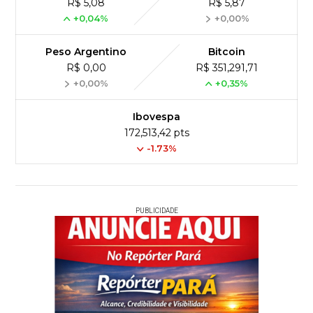
R$ 5,08
R$ 5,87
+0,04%
+0,00%
Peso Argentino
Bitcoin
R$ 0,00
R$ 351,291,71
+0,00%
+0,35%
Ibovespa
172,513,42 pts
-1.73%
PUBLICIDADE