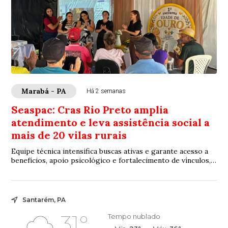
Marabá - PA
Há 2 semanas
Seaspac: Cras Rio Preto amplia
atendimento e leva assistência social a
mais de 20 vilas rurais
Equipe técnica intensifica buscas ativas e garante acesso a
benefícios, apoio psicológico e fortalecimento de vínculos,
evitando que moradores pre...
Santarém, PA
31°
Tempo nublado