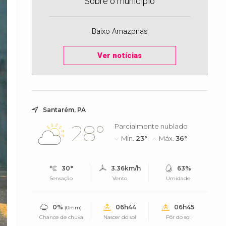
Sobre o município
Baixo Amazpnas
Ver notícias
Santarém, PA
28°
Parcialmente nublado
Mín.
23°
Máx.
36°
30°
3.36km/h
63%
Sensação
Vento
Umidade
0%
06h44
06h45
(0mm)
Chance de chuva
Nascer do sol
Pôr do sol