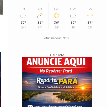
FRI
SAT
SUN
MON
TUE
37°
36°
36°
37°
37°
24°
24°
25°
25°
25°
Atualizado às 09h01
PUBLICIDADE