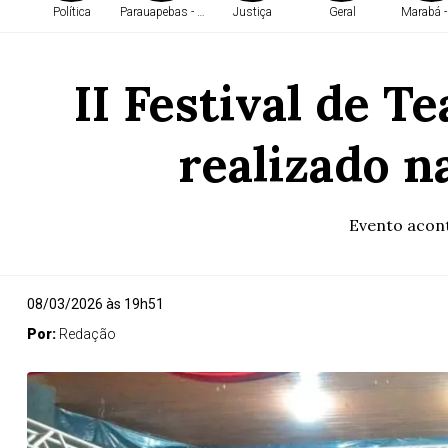
Política
Parauapebas - PA
Justiça
Geral
Marabá -
II Festival de T
realizado n
Evento acont
08/03/2026 às 19h51
Por:
Redação