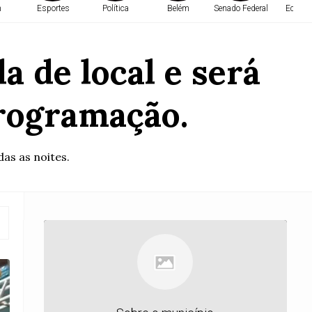
m
Esportes
Política
Belém
Senado Federal
Econo
a de local e será
programação.
as as noites.