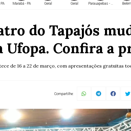
 PA
Marabá - PA
Geral
Geral
Parauapebas - PA
Belé
eatro do Tapajós mud
a Ufopa. Confira a 
ece de 16 a 22 de março, com apresentações gratuitas tod
Compartilhe: