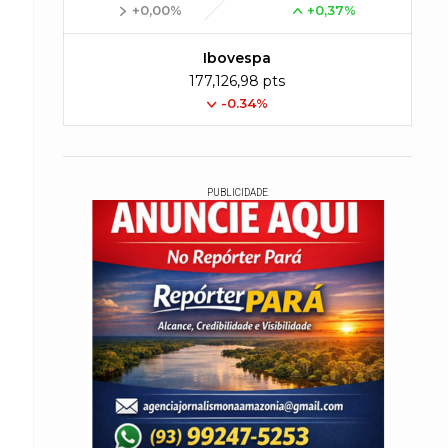
+0,00%
+0,37%
Ibovespa
177,126,98 pts
-0.34%
PUBLICIDADE