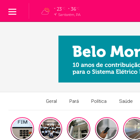
23
36
°C
°C
Santarém, PA
Geral
Pará
Política
Saúde