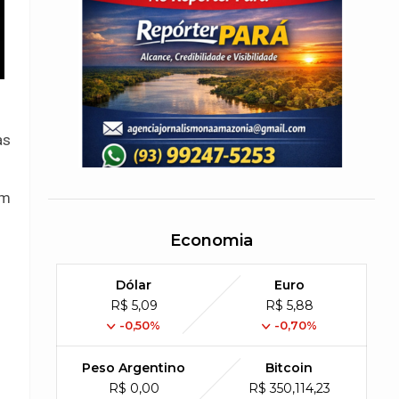
as
em
Economia
Dólar
Euro
R$ 5,09
R$ 5,88
-0,50%
-0,70%
Peso Argentino
Bitcoin
R$ 0,00
R$ 350,114,23