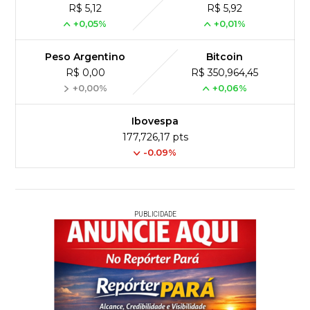
R$ 5,12
R$ 5,92
+0,05%
+0,01%
Peso Argentino
Bitcoin
R$ 0,00
R$ 350,964,45
+0,00%
+0,06%
Ibovespa
177,726,17 pts
-0.09%
PUBLICIDADE