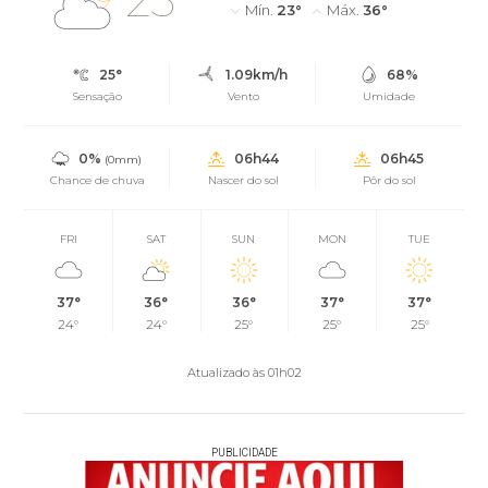
Mín.
23°
Máx.
36°
25°
1.09km/h
68%
Sensação
Vento
Umidade
0%
06h44
06h45
(0mm)
Chance de chuva
Nascer do sol
Pôr do sol
FRI
SAT
SUN
MON
TUE
37°
36°
36°
37°
37°
24°
24°
25°
25°
25°
Atualizado às 01h02
PUBLICIDADE