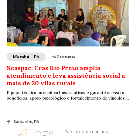
Marabá - PA
Há 2 semanas
Seaspac: Cras Rio Preto amplia
atendimento e leva assistência social a
mais de 20 vilas rurais
Equipe técnica intensifica buscas ativas e garante acesso a
benefícios, apoio psicológico e fortalecimento de vínculos,
evitando que moradores pre...
Santarém, PA
25°
Parcialmente nublado