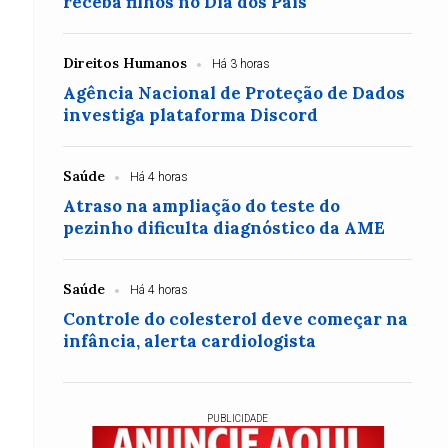
receba filhos no Dia dos Pais
Direitos Humanos
Há 3 horas
Agência Nacional de Proteção de Dados
investiga plataforma Discord
Saúde
Há 4 horas
Atraso na ampliação do teste do
pezinho dificulta diagnóstico da AME
Saúde
Há 4 horas
Controle do colesterol deve começar na
infância, alerta cardiologista
PUBLICIDADE