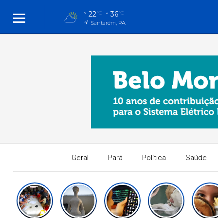
22
36
°C
°C
Santarém, PA
Geral
Pará
Política
Saúde