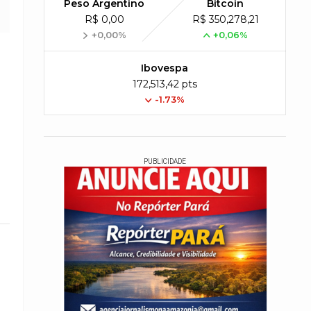
Peso Argentino
Bitcoin
R$ 0,00
R$ 350,278,21
+0,00%
+0,06%
Ibovespa
172,513,42 pts
-1.73%
PUBLICIDADE