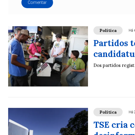
Comentar
Política
Há 
Partidos t
candidatu
Dos partidos regis
Política
Há 
TSE cria 