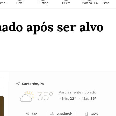
Humanos
Geral
Justiça
Belém
Marabá - PA
Senado Fe
ado após ser alvo
Santarém, PA
35°
Parcialmente nublado
Mín.
22°
Máx.
36°
36°
2.84km/h
34%