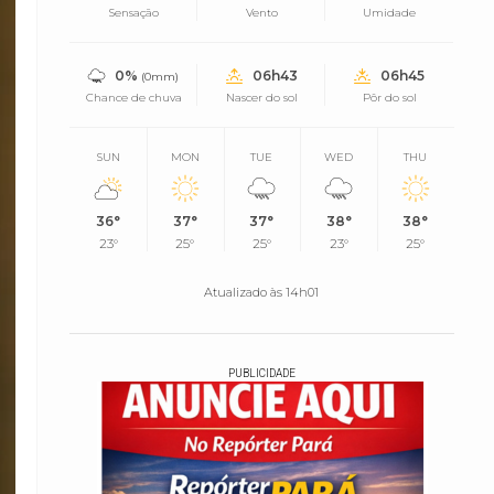
Sensação
Vento
Umidade
0%
06h43
06h45
(0mm)
Chance de chuva
Nascer do sol
Pôr do sol
SUN
MON
TUE
WED
THU
36°
37°
37°
38°
38°
23°
25°
25°
23°
25°
Atualizado às 14h01
PUBLICIDADE