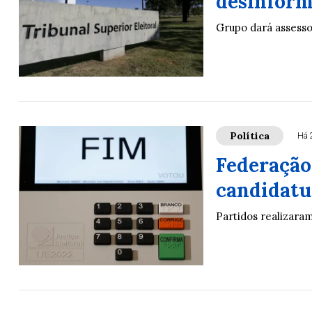
desinform
Grupo dará assessor
Política
Há 
Federação
candidatur
Partidos realizara