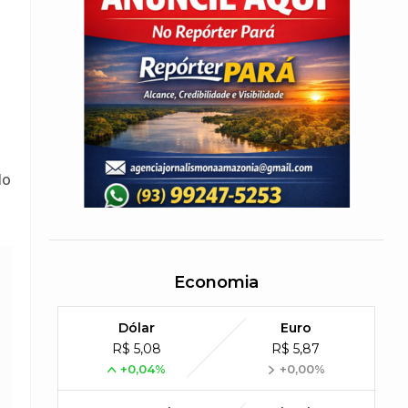
lo
Economia
Dólar
Euro
R$ 5,08
R$ 5,87
+0,04%
+0,00%