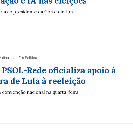
ação e IA nas eleições
ia ao presidente da Corte eleitoral
2 dias
Em Política
 PSOL-Rede oficializa apoio à
a de Lula à reeleição
m convenção nacional na quarta-feira