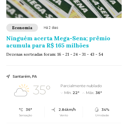
Economia
Há 2 dias
Ninguém acerta Mega-Sena; prêmio
acumula para R$ 165 milhões
Dezenas sorteadas foram: 16 - 21 - 24 - 31 - 43 - 54
Santarém, PA
35°
Parcialmente nublado
Mín.
22°
Máx.
36°
36°
2.84km/h
34%
Sensação
Vento
Umidade