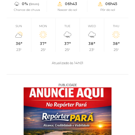
0%
06h43
06h45
(0mm)
Chance de chuva
Nascer do sol
Pôr do sol
SUN
MON
TUE
WED
THU
36°
37°
37°
38°
38°
23°
25°
25°
23°
25°
Atualizado às 14h01
PUBLICIDADE