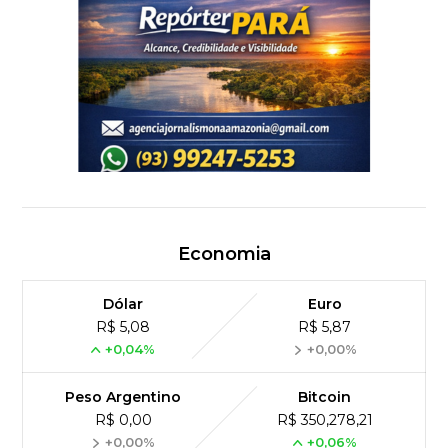
Economia
Dólar
Euro
R$ 5,08
R$ 5,87
+0,04%
+0,00%
Peso Argentino
Bitcoin
R$ 0,00
R$ 350,278,21
+0,00%
+0,06%