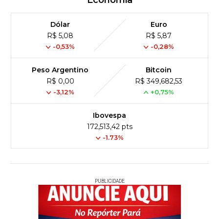
Economia
Dólar
Euro
R$ 5,08
R$ 5,87
-0,53%
-0,28%
Peso Argentino
Bitcoin
R$ 0,00
R$ 349,682,53
-3,12%
+0,75%
Ibovespa
172,513,42 pts
-1.73%
PUBLICIDADE