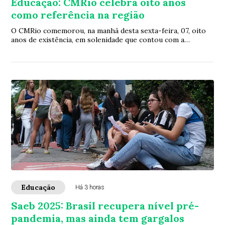
Educação: CMRio celebra oito anos
como referência na região
O CMRio comemorou, na manhã desta sexta-feira, 07, oito
anos de existência, em solenidade que contou com a
presença dos alunos e autoridades, na se...
Educação
Há 3 horas
Saeb 2025: Brasil recupera nível pré-
pandemia, mas ainda tem gargalos