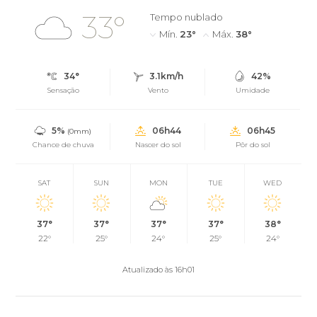
33°
Tempo nublado
Mín.
23°
Máx.
38°
34°
3.1km/h
42%
Sensação
Vento
Umidade
5%
06h44
06h45
(0mm)
Chance de chuva
Nascer do sol
Pôr do sol
SAT
SUN
MON
TUE
WED
37°
37°
37°
37°
38°
22°
25°
24°
25°
24°
Atualizado às 16h01