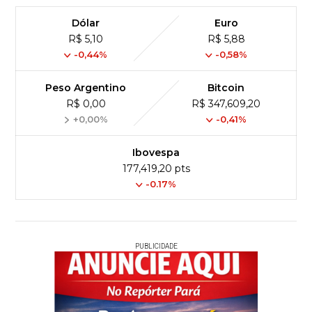
Dólar
Euro
R$ 5,10
R$ 5,88
-0,44%
-0,58%
Peso Argentino
Bitcoin
R$ 0,00
R$ 347,609,20
+0,00%
-0,41%
Ibovespa
177,419,20 pts
-0.17%
PUBLICIDADE