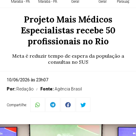
Marabá - PA
Marabá - PA
Geral
Geral
Parauapebas
Projeto Mais Médicos
Especialistas recebe 50
profissionais no Rio
Meta é reduzir tempo de espera da população a
consultas no SUS
10/06/2026 às 23h07
Por:
Redação
Fonte:
Agência Brasil
Compartilhe: