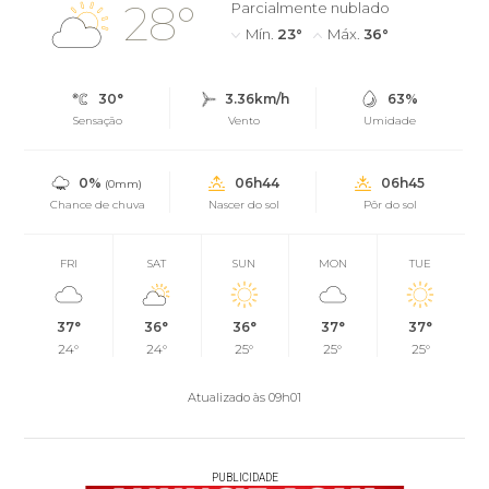
28°
Parcialmente nublado
Mín.
23°
Máx.
36°
30°
3.36km/h
63%
Sensação
Vento
Umidade
0%
06h44
06h45
(0mm)
Chance de chuva
Nascer do sol
Pôr do sol
FRI
SAT
SUN
MON
TUE
37°
36°
36°
37°
37°
24°
24°
25°
25°
25°
Atualizado às 09h01
PUBLICIDADE