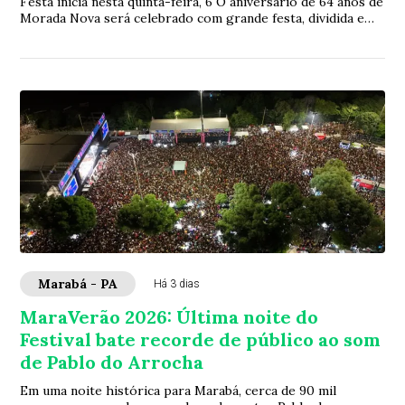
Festa inicia nesta quinta-feira, 6 O aniversário de 64 anos de
Morada Nova será celebrado com grande festa, dividida em
três noites: 06, 07 e 08 d...
Marabá - PA
Há 3 dias
MaraVerão 2026: Última noite do
Festival bate recorde de público ao som
de Pablo do Arrocha
Em uma noite histórica para Marabá, cerca de 90 mil