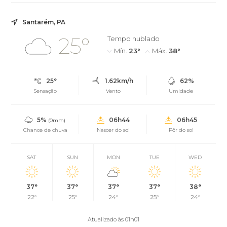
Santarém, PA
25°
Tempo nublado
Mín.
23°
Máx.
38°
25°
1.62km/h
62%
Sensação
Vento
Umidade
5%
06h44
06h45
(0mm)
Chance de chuva
Nascer do sol
Pôr do sol
SAT
SUN
MON
TUE
WED
37°
37°
37°
37°
38°
22°
25°
24°
25°
24°
Atualizado às 01h01