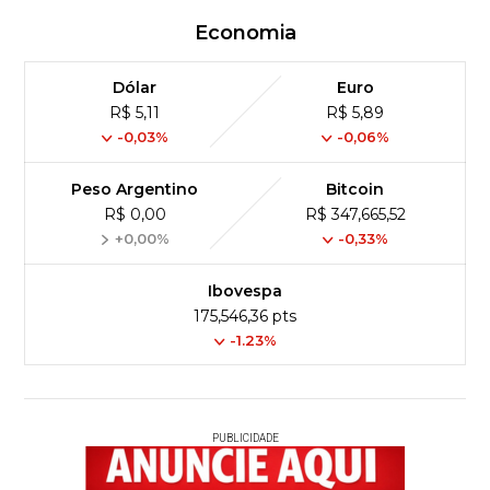
Economia
Dólar
Euro
R$ 5,11
R$ 5,89
-0,03%
-0,06%
Peso Argentino
Bitcoin
R$ 0,00
R$ 347,665,52
+0,00%
-0,33%
Ibovespa
175,546,36 pts
-1.23%
PUBLICIDADE