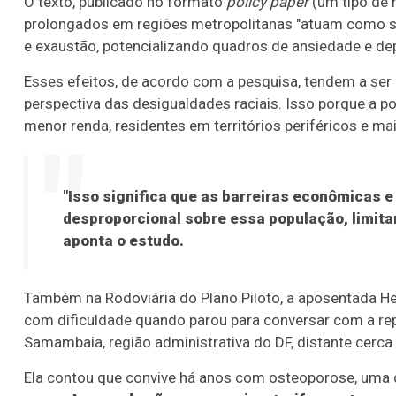
O texto, publicado no formato
policy paper
(um tipo de 
prolongados em regiões metropolitanas "atuam como se
e exaustão, potencializando quadros de ansiedade e de
Esses efeitos, de acordo com a pesquisa, tendem a ser
perspectiva das desigualdades raciais. Isso porque a p
menor renda, residentes em territórios periféricos e ma
"Isso significa que as barreiras econômicas e
desproporcional sobre essa população, limita
aponta o estudo.
Também na Rodoviária do Plano Piloto, a aposentada H
com dificuldade quando parou para conversar com a re
Samambaia, região administrativa do DF, distante cerca 
Ela contou que convive há anos com osteoporose, uma 