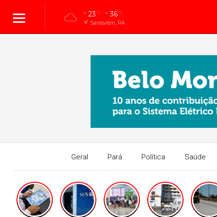
23
36
°C
°C
Santarém, PA
Geral
Pará
Política
Saúde