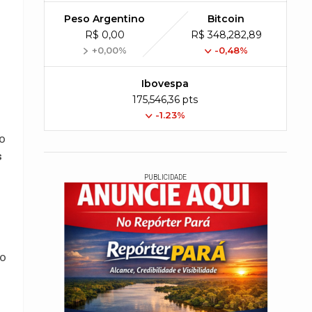
Peso Argentino
Bitcoin
R$ 0,00
R$ 348,282,89
+0,00%
-0,48%
Ibovespa
175,546,36 pts
-1.23%
o
s
PUBLICIDADE
 o