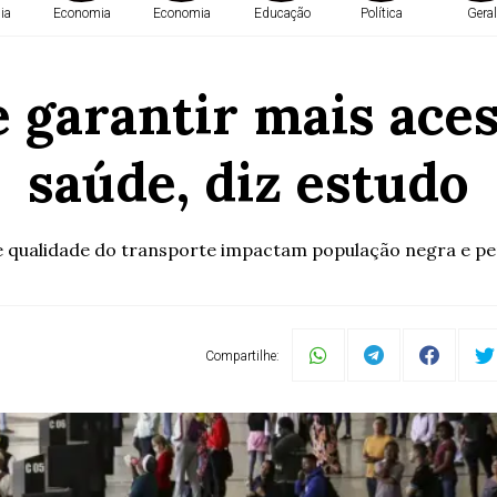
ia
Economia
Economia
Educação
Política
Geral
e garantir mais aces
saúde, diz estudo
e qualidade do transporte impactam população negra e per
Compartilhe: