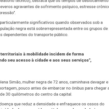
relatório técnico), destaca que os tempos de deslocamento
veros agravantes de sofrimento psíquico, estresse crônic
pressão".
 particularmente significativos quando observados sob a
opulação negra está sobrerrepresentada entre os grupos de
is dependentes do transporte público.
 territoriais à mobilidade incidem de forma
ndo seu acesso à cidade e aos seus serviços",
elena Simão, mulher negra de 72 anos, caminhava devagar e
portagem, pouco antes de embarcar no ônibus para chegar 
de 30 quilômetros do centro da capital.
doença que reduz a densidade e enfraquece os ossos do