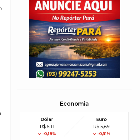
o
Economia
a
Dólar
Euro
R$ 5,11
R$ 5,89
-0,18%
-0,51%