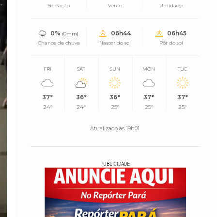
Sensação
Vento
Umidade
0%
06h44
06h45
(0mm)
Chance de chuva
Nascer do sol
Pôr do sol
FRI
SAT
SUN
MON
TUE
37°
36°
36°
37°
37°
24°
24°
25°
25°
25°
Atualizado às 19h01
PUBLICIDADE