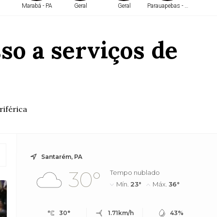
Marabá - PA
Geral
Geral
Parauapebas - PA
Belé
so a serviços de
iférica
Santarém, PA
30°
Tempo nublado
Mín.
23°
Máx.
36°
30°
1.71km/h
43%