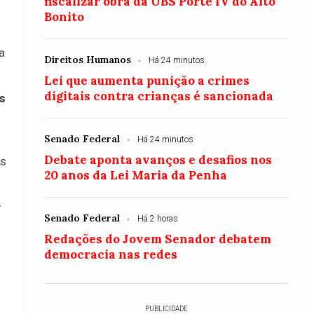
fiscalizar obra da UBS Porte IV do Alto
Bonito
a
Direitos Humanos
Há 24 minutos
Lei que aumenta punição a crimes
digitais contra crianças é sancionada
s
Senado Federal
Há 24 minutos
Debate aponta avanços e desafios nos
os
20 anos da Lei Maria da Penha
Senado Federal
Há 2 horas
Redações do Jovem Senador debatem
democracia nas redes
PUBLICIDADE