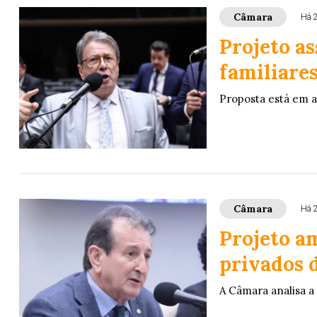
Câmara
Há 
Projeto a
familiares
Proposta está em 
Câmara
Há 
Projeto am
privados 
A Câmara analisa a