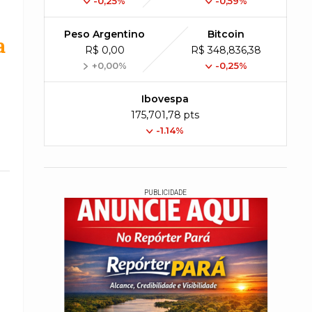
-0,25%
-0,59%
Peso Argentino
Bitcoin
a
R$ 0,00
R$ 348,836,38
+0,00%
-0,25%
Ibovespa
175,701,78 pts
-1.14%
PUBLICIDADE