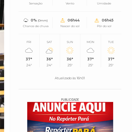
Sensação
Vento
Umidade
0%
06h44
06h45
(0mm)
Chance de chuva
Nascer do sol
Pôr do sol
FRI
SAT
SUN
MON
TUE
37°
36°
36°
37°
37°
24°
24°
25°
25°
25°
Atualizado às 16h01
PUBLICIDADE