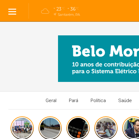
23
36
°C
°C
Santarém, PA
Geral
Pará
Política
Saúde