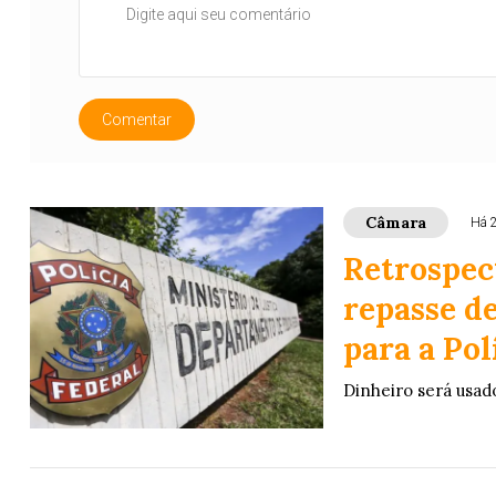
Comentar
Câmara
Há 
Retrospec
repasse d
para a Pol
Dinheiro será usado