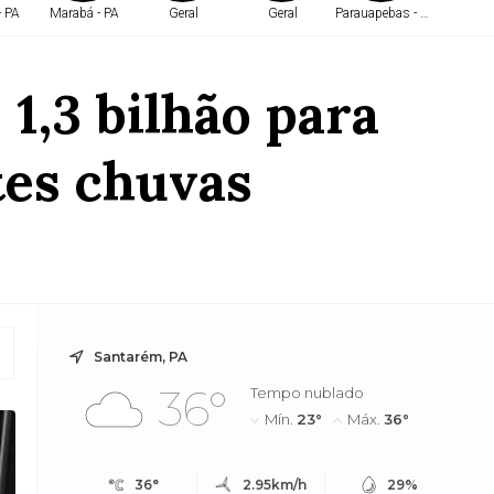
- PA
Marabá - PA
Geral
Geral
Parauapebas - PA
Belé
1,3 bilhão para
tes chuvas
Santarém, PA
36°
Tempo nublado
Mín.
23°
Máx.
36°
36°
2.95km/h
29%