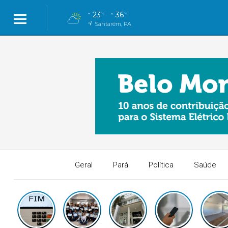
23
36
°C
°C
Santarém, PA
Geral
Pará
Política
Saúde