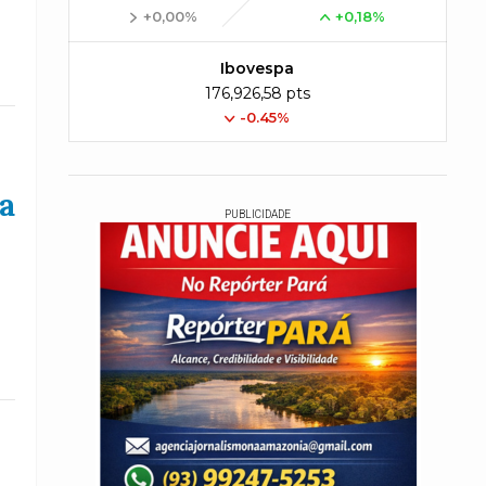
+0,00%
+0,18%
Ibovespa
176,926,58 pts
-0.45%
a
PUBLICIDADE