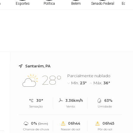
m
Esportes
Política
Belém
Senado Federal
Econo
Santarém, PA
28°
Parcialmente nublado
Mín.
23°
Máx.
36°
30°
3.36km/h
63%
Sensação
Vento
Umidade
0%
06h44
06h45
(0mm)
Chance de chuva
Nascer do sol
Pôr do sol