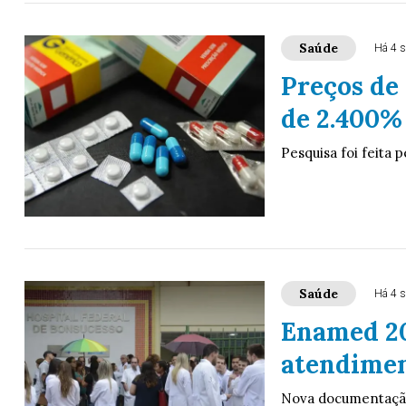
Saúde
Há 4 
Preços de
de 2.400%
Pesquisa foi feita 
Saúde
Há 4 
Enamed 20
atendimen
Nova documentação