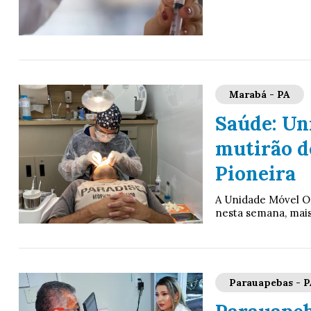
Marabá - PA
Saúde: Un
mutirão d
Pioneira
A Unidade Móvel Od
nesta semana, mais
Parauapebas - P