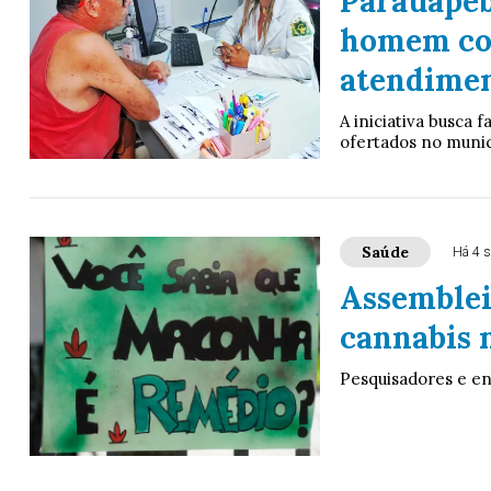
Parauapeb
homem com
atendime
A iniciativa busca 
ofertados no munic
Saúde
Há 4 
Assemblei
cannabis 
Pesquisadores e en