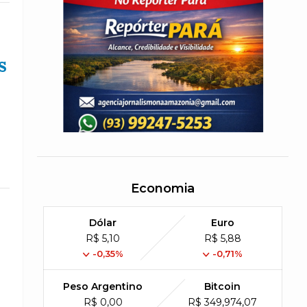
s
Economia
Dólar
Euro
R$ 5,10
R$ 5,88
-0,35%
-0,71%
Peso Argentino
Bitcoin
R$ 0,00
R$ 349,974,07