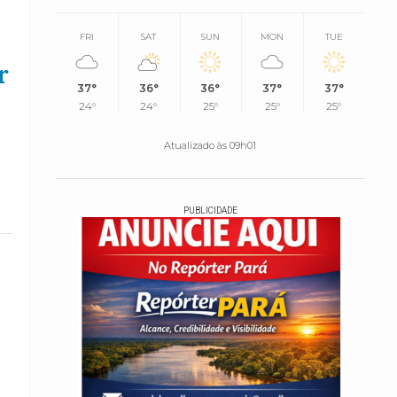
FRI
SAT
SUN
MON
TUE
r
37°
36°
36°
37°
37°
24°
24°
25°
25°
25°
Atualizado às 09h01
PUBLICIDADE