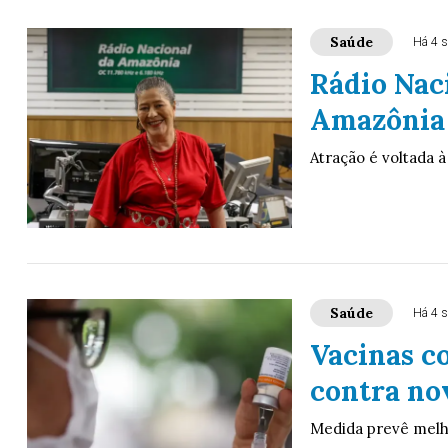
Saúde
Há 4 
Rádio Nac
Amazônia 
Atração é voltada 
Saúde
Há 4 
Vacinas co
contra no
Medida prevê melho