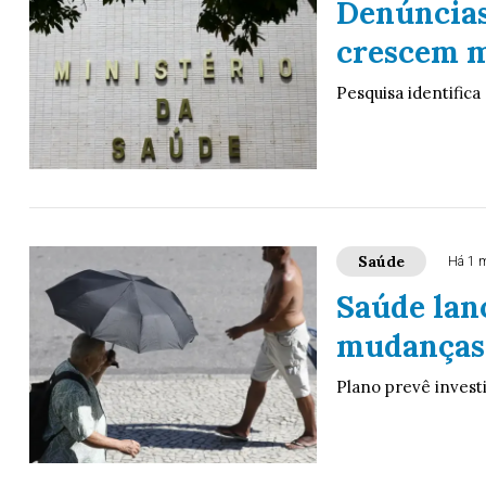
Denúncias
crescem m
Pesquisa identifica
Saúde
Há 1 
Saúde lanç
mudanças 
Plano prevê invest