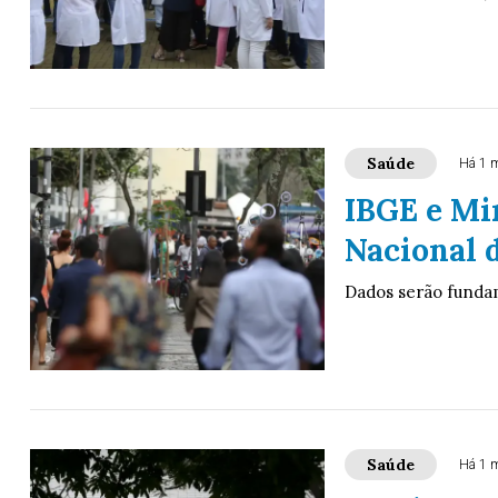
Saúde
Há 1 
IBGE e Mi
Nacional 
Dados serão fundame
Saúde
Há 1 