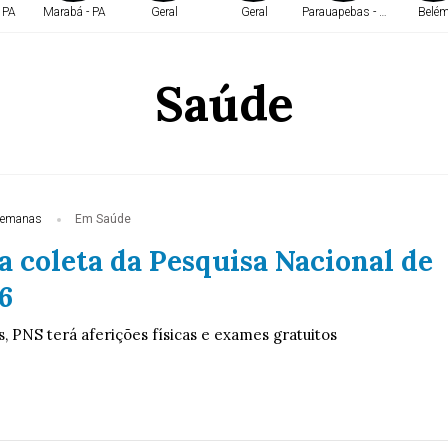
 PA
Marabá - PA
Geral
Geral
Parauapebas - PA
Belé
Saúde
semanas
Em Saúde
a coleta da Pesquisa Nacional de
6
, PNS terá aferições físicas e exames gratuitos