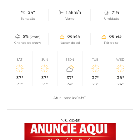
24°
1.4km/h
71%
Sensação
Vento
Umidade
5%
06h44
06h45
(0mm)
Chance de chuva
Nascer do sol
Pôr do sol
SAT
SUN
MON
TUE
WED
37°
37°
37°
37°
38°
22°
25°
24°
25°
24°
Atualizado às 04h01
PUBLICIDADE