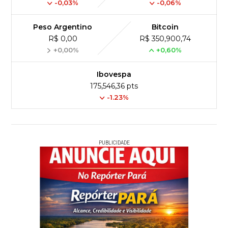
-0,03%
-0,06%
Peso Argentino
Bitcoin
R$ 0,00
R$ 350,900,74
+0,00%
+0,60%
Ibovespa
175,546,36 pts
-1.23%
PUBLICIDADE