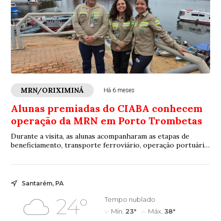
MRN/ORIXIMINÁ
Há 6 meses
Alunas premiadas do CIABA conhecem
operação da MRN em Porto Trombetas
Durante a visita, as alunas acompanharam as etapas de
beneficiamento, transporte ferroviário, operação portuária
e manobras de navios, aproximando a formação teórica da
prática profissional.
Santarém, PA
24°
Tempo nublado
Mín.
23°
Máx.
38°