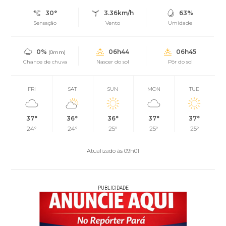
30°
3.36km/h
63%
Sensação
Vento
Umidade
0%
06h44
06h45
(0mm)
Chance de chuva
Nascer do sol
Pôr do sol
FRI
SAT
SUN
MON
TUE
37°
36°
36°
37°
37°
24°
24°
25°
25°
25°
Atualizado às 09h01
PUBLICIDADE