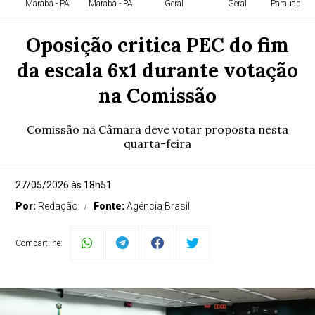
Marabá - PA
Marabá - PA
Geral
Geral
Parauapebas
Oposição critica PEC do fim
da escala 6x1 durante votação
na Comissão
Comissão na Câmara deve votar proposta nesta
quarta-feira
27/05/2026 às 18h51
Por:
Redação
Fonte:
Agência Brasil
Compartilhe: