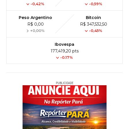
-0,42%
-0,59%
Peso Argentino
Bitcoin
R$ 0,00
R$ 347,532,50
+0,00%
-0,45%
Ibovespa
177,419,20 pts
-0.17%
PUBLICIDADE