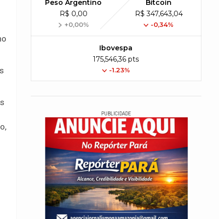
Peso Argentino
Bitcoin
R$ 0,00
R$ 347,643,04
+0,00%
-0,34%
no
Ibovespa
175,546,36 pts
os
-1.23%
os
PUBLICIDADE
o,