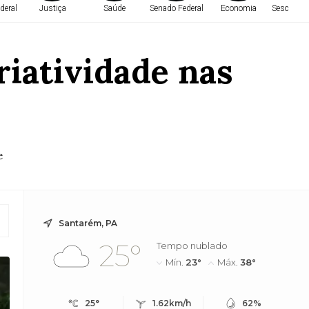
deral
Justiça
Saúde
Senado Federal
Economia
Sesc em 
riatividade nas
e
Santarém, PA
25°
Tempo nublado
Mín.
23°
Máx.
38°
25°
1.62km/h
62%