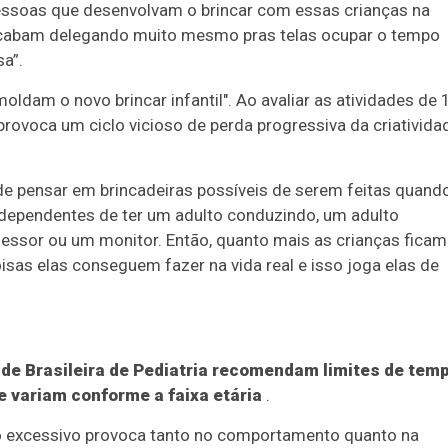
pessoas que desenvolvam o brincar com essas crianças na
 acabam delegando muito mesmo pras telas ocupar o tempo
a”.
ldam o novo brincar infantil". Ao avaliar as atividades de 
provoca um ciclo vicioso de perda progressiva da criativida
de pensar em brincadeiras possíveis de serem feitas quand
s dependentes de ter um adulto conduzindo, um adulto
fessor ou um monitor. Então, quanto mais as crianças ficam
isas elas conseguem fazer na vida real e isso joga elas de
de Brasileira de Pediatria recomendam limites de tem
e variam conforme a faixa etária
.
so excessivo provoca tanto no comportamento quanto na