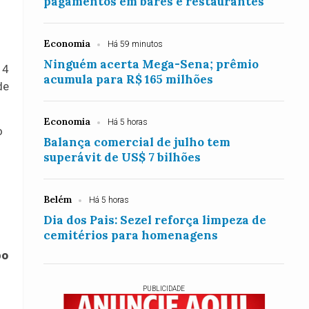
pagamentos em bares e restaurantes
Economia
Há 59 minutos
Ninguém acerta Mega-Sena; prêmio
14
acumula para R$ 165 milhões
de
Economia
Há 5 horas
o
Balança comercial de julho tem
superávit de US$ 7 bilhões
Belém
Há 5 horas
Dia dos Pais: Sezel reforça limpeza de
cemitérios para homenagens
po
PUBLICIDADE