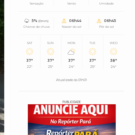
Sensação
Vento
Umidade
5%
06h44
06h45
(0mm)
Chance de chuva
Nascer do sol
Pôr do sol
SAT
SUN
MON
TUE
WED
37°
37°
37°
37°
38°
22°
25°
24°
25°
24°
Atualizado às 01h01
PUBLICIDADE