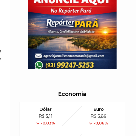
o
o
Economia
Dólar
Euro
R$ 5,11
R$ 5,89
-0,03%
-0,06%