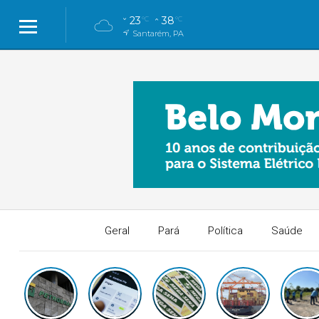
23
38
°C
°C
Santarém, PA
Geral
Pará
Política
Saúde