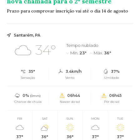
nova chamada para o 2º semestre
Prazo para comprovar inscrição vai até o dia 14 de agosto
Santarém, PA
34°
Tempo nublado
Mín.
23°
Máx.
36°
35°
3.4km/h
37%
Sensação
Vento
Umidade
0%
06h44
06h45
(0mm)
Chance de chuva
Nascer do sol
Pôr do sol
FRI
SAT
SUN
MON
TUE
37°
36°
36°
37°
37°