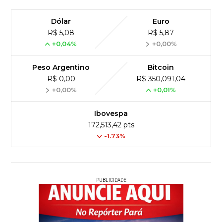
Dólar
Euro
R$ 5,08
R$ 5,87
+0,04%
+0,00%
Peso Argentino
Bitcoin
R$ 0,00
R$ 350,091,04
+0,00%
+0,01%
Ibovespa
172,513,42 pts
-1.73%
PUBLICIDADE