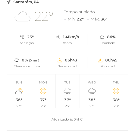
Santarém, PA
22°
Tempo nublado
Mín.
22°
Máx.
36°
23°
1.41km/h
86%
Sensação
Vento
Umidade
0%
06h43
06h45
(0mm)
Chance de chuva
Nascer do sol
Pôr do sol
SUN
MON
TUE
WED
THU
36°
37°
37°
38°
38°
23°
25°
25°
23°
25°
Atualizado às 04h01