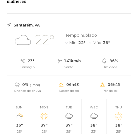
mulheres
Santarém, PA
22°
Tempo nublado
Mín.
22°
Máx.
36°
23°
1.41km/h
86%
Sensação
Vento
Umidade
0%
06h43
06h45
(0mm)
Chance de chuva
Nascer do sol
Pôr do sol
SUN
MON
TUE
WED
THU
36°
37°
37°
38°
38°
23°
25°
25°
23°
25°