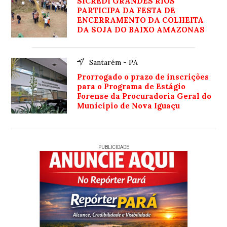
SICREDI GRANDES RIOS
PARTICIPA DA FESTA DE
ENCERRAMENTO DA COLHEITA
DA SOJA DO BAIXO AMAZONAS
Santarém - PA
Prorrogado o prazo de inscrições
para o Programa de Estágio
Forense da Procuradoria Geral do
Município de Nova Iguaçu
PUBLICIDADE