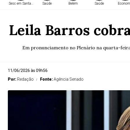
Sesc em Santarém
Saúde
Belém
Saúde
Econom
Leila Barros cobr
Em pronunciamento no Plenário na quarta-feira 
11/06/2026 às 09h56
Por:
Redação
Fonte:
Agência Senado