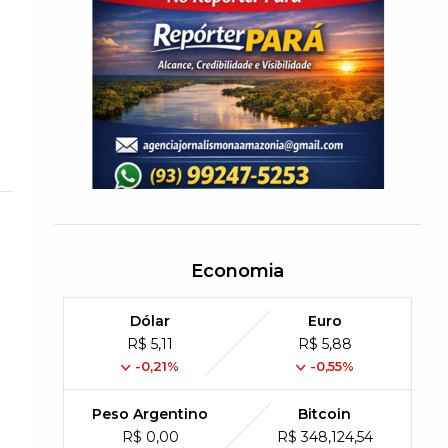
Economia
Dólar
Euro
R$ 5,11
R$ 5,88
-0,21%
-0,55%
Peso Argentino
Bitcoin
R$ 0,00
R$ 348,124,54