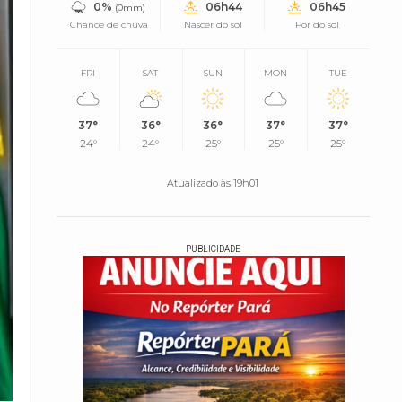
0%
06h44
06h45
(0mm)
Chance de chuva
Nascer do sol
Pôr do sol
FRI
SAT
SUN
MON
TUE
37°
36°
36°
37°
37°
24°
24°
25°
25°
25°
Atualizado às 19h01
PUBLICIDADE