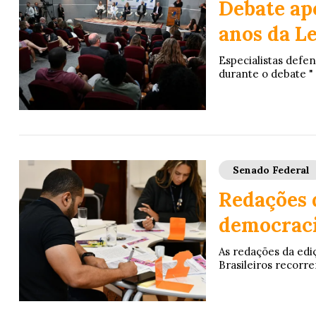
Debate ap
anos da L
Especialistas def
durante o debate " 
Senado Federal
Redações 
democraci
As redações da ed
Brasileiros recorrera