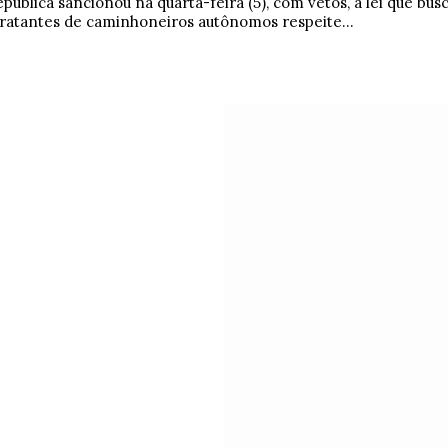
pública sancionou na quarta-feira (5), com vetos, a lei que bus
ratantes de caminhoneiros autônomos respeite...