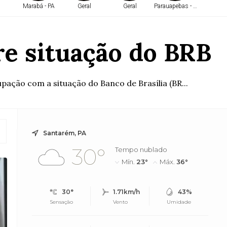
Marabá - PA
Geral
Geral
Parauapebas - PA
Belé
re situação do BRB
ação com a situação do Banco de Brasília (BR...
Santarém, PA
30°
Tempo nublado
Mín.
23°
Máx.
36°
30°
1.71km/h
43%
Sensação
Vento
Umidade