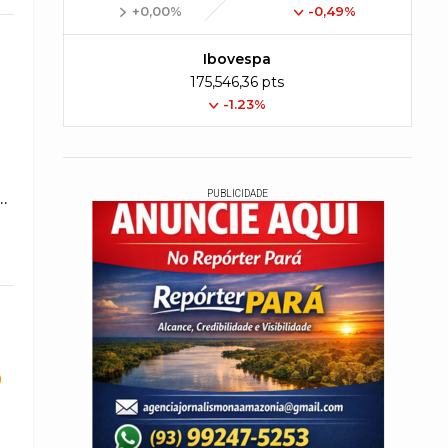
+0,00%
-0,49%
Ibovespa
175,546,36 pts
-1.23%
PUBLICIDADE
..
o