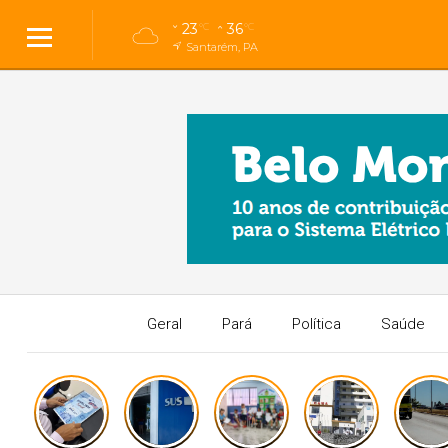
23
36
°C
°C
Santarém, PA
Geral
Pará
Política
Saúde