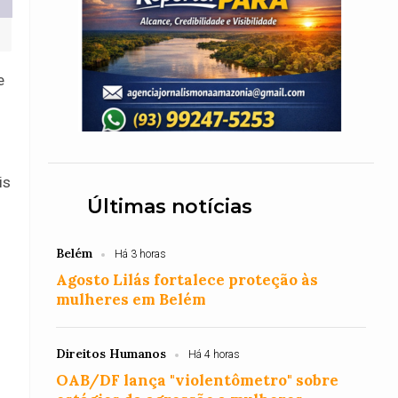
e
is
Últimas notícias
Belém
Há 3 horas
Agosto Lilás fortalece proteção às
mulheres em Belém
s
Direitos Humanos
Há 4 horas
OAB/DF lança "violentômetro" sobre