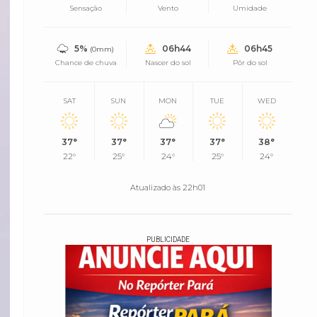
Sensação
Vento
Umidade
5%
06h44
06h45
(0mm)
Chance de chuva
Nascer do sol
Pôr do sol
SAT
SUN
MON
TUE
WED
37°
37°
37°
37°
38°
22°
25°
24°
25°
24°
Atualizado às 22h01
PUBLICIDADE