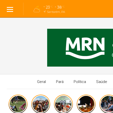
23
38
°C
°C
Santarém, PA
Geral
Pará
Política
Saúde