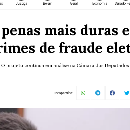
ão
Justiça
Belém
Geral
Economia
Senado Fe
penas mais duras e
rimes de fraude ele
O projeto continua em análise na Câmara dos Deputados
Compartilhe: