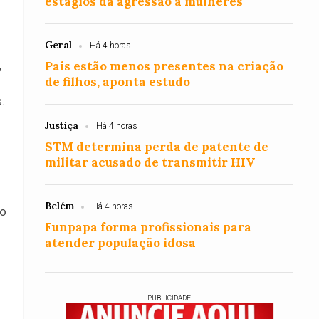
estágios da agressão a mulheres
Geral
Há 4 horas
,
Pais estão menos presentes na criação
de filhos, aponta estudo
.
Justiça
Há 4 horas
STM determina perda de patente de
militar acusado de transmitir HIV
Belém
Há 4 horas
 o
Funpapa forma profissionais para
atender população idosa
PUBLICIDADE