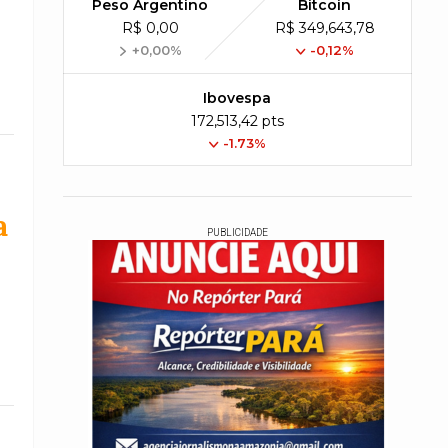
Peso Argentino
Bitcoin
R$ 0,00
R$ 349,643,78
+0,00%
-0,12%
Ibovespa
172,513,42 pts
-1.73%
a
PUBLICIDADE