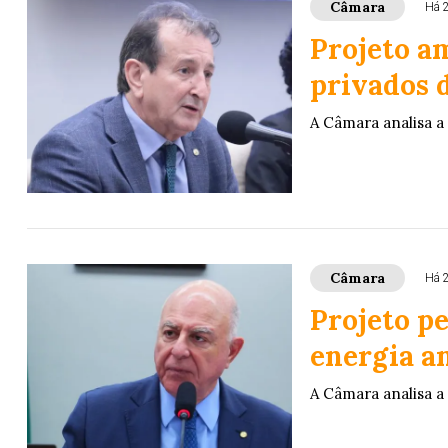
Câmara
Há 
Projeto am
privados 
A Câmara analisa a
Câmara
Há 
Projeto p
energia a
A Câmara analisa a