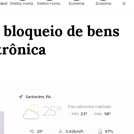
deral
Direitos Humanos
Direitos Humanos
Economia
Economia
Econo
 bloqueio de bens
trônica
Santarém, PA
25°
Parcialmente nublado
Mín.
23°
Máx.
38°
25°
0.62km/h
67%