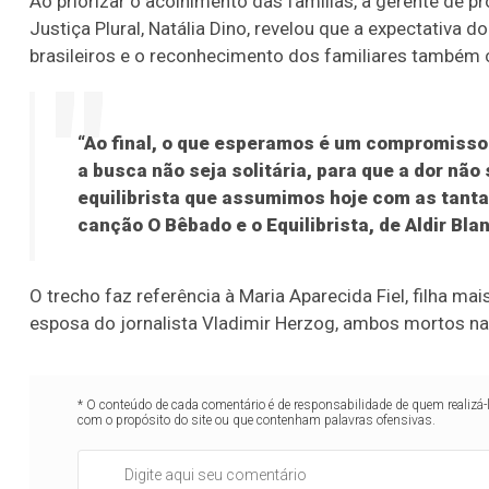
Ao priorizar o acolhimento das famílias, a gerente de 
Justiça Plural, Natália Dino, revelou que a expectativa 
brasileiros e o reconhecimento dos familiares também
“Ao final, o que esperamos é um compromisso 
a busca não seja solitária, para que a dor não
equilibrista que assumimos hoje com as tantas
canção O Bêbado e o Equilibrista, de Aldir Bla
O trecho faz referência à Maria Aparecida Fiel, filha mai
esposa do jornalista Vladimir Herzog, ambos mortos na
* O conteúdo de cada comentário é de responsabilidade de quem realizá-
com o propósito do site ou que contenham palavras ofensivas.