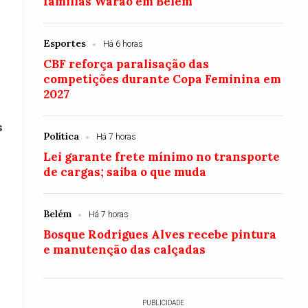
famílias Warao em Belém
Esportes
Há 6 horas
CBF reforça paralisação das
competições durante Copa Feminina em
2027
s
Política
Há 7 horas
Lei garante frete mínimo no transporte
de cargas; saiba o que muda
Belém
Há 7 horas
Bosque Rodrigues Alves recebe pintura
e manutenção das calçadas
PUBLICIDADE