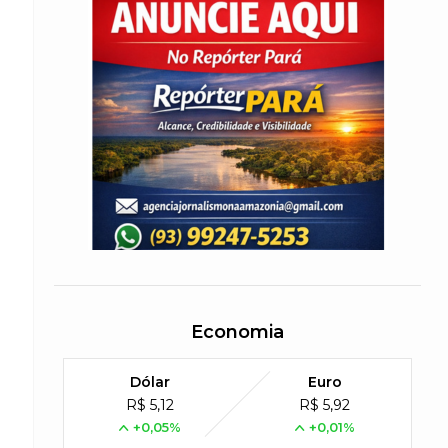
Economia
Dólar
Euro
R$ 5,12
R$ 5,92
+0,05%
+0,01%