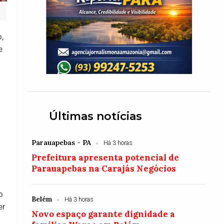
,
e
Últimas notícias
Parauapebas - PA
Há 3 horas
Prefeitura apresenta potencial de
Parauapebas na Carajás Negócios
o
Belém
Há 3 horas
er
Novo espaço garante dignidade a