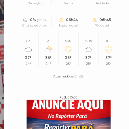
Sensação
Vento
Umidade
0%
06h44
06h45
(0mm)
Chance de chuva
Nascer do sol
Pôr do sol
FRI
SAT
SUN
MON
TUE
37°
36°
36°
37°
37°
24°
24°
25°
25°
25°
Atualizado às 01h02
PUBLICIDADE