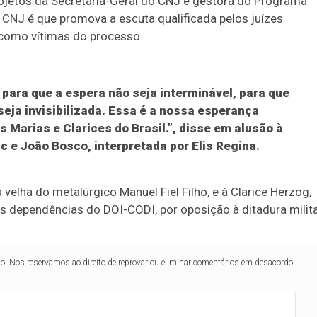
projetos da Secretaria-Geral do CNJ e gestora do Programa
do CNJ é que promova a escuta qualificada pelos juízes
 como vítimas do processo.
para que a espera não seja interminável, para que
 seja invisibilizada. Essa é a nossa esperança
 Marias e Clarices do Brasil.”, disse em alusão à
nc e João Bosco, interpretada por Elis Regina.
s velha do metalúrgico Manuel Fiel Filho, e à Clarice Herzog,
s dependências do DOI-CODI, por oposição à ditadura milita
lo. Nos reservamos ao direito de reprovar ou eliminar comentários em desacordo