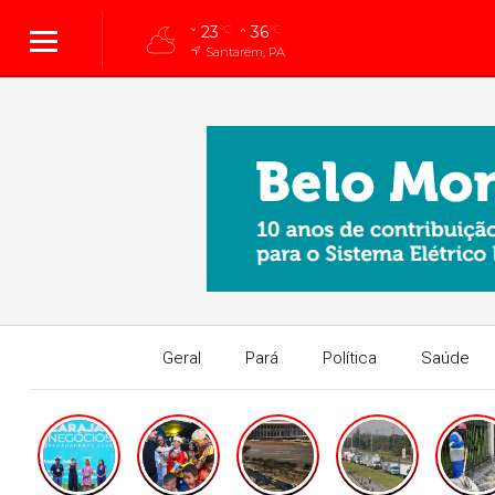
23
36
°C
°C
Santarém, PA
Geral
Pará
Política
Saúde