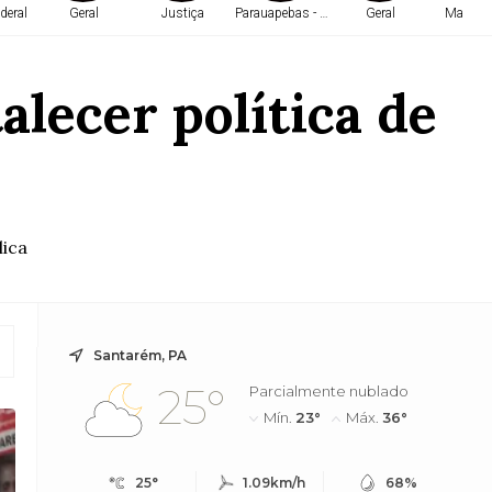
deral
Geral
Justiça
Parauapebas - PA
Geral
Marabá 
lecer política de
lica
Santarém, PA
25°
Parcialmente nublado
Mín.
23°
Máx.
36°
25°
1.09km/h
68%