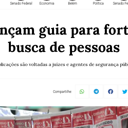
Senado Federal
Economia
Belém
Política
Senado Fe
nçam guia para forta
busca de pessoas
licações são voltadas a juízes e agentes de segurança púb
Compartilhe: