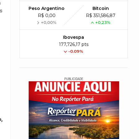
á
Peso Argentino
Bitcoin
as
R$ 0,00
R$ 351,586,87
+0,00%
+0,23%
Ibovespa
177,726,17 pts
-0.09%
PUBLICIDADE
o,