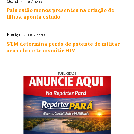
Geral
Há 7 horas
Pais estão menos presentes na criação de
filhos, aponta estudo
Justiça
Há 7 horas
STM determina perda de patente de militar
acusado de transmitir HIV
PUBLICIDADE