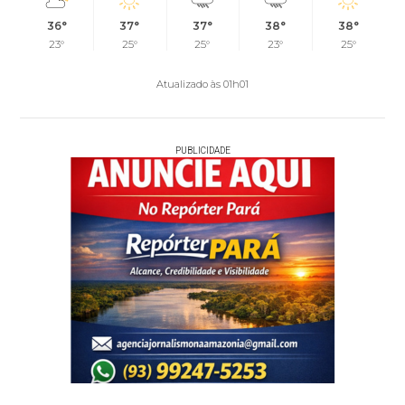
36°
37°
37°
38°
38°
23°
25°
25°
23°
25°
Atualizado às 01h01
PUBLICIDADE