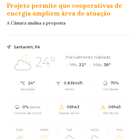
Projeto permite que cooperativas de
energia ampliem área de atuação
A Câmara analisa a proposta
Santarém, PA
24°
Parcialmente nublado
Mín.
22°
Máx.
36°
24°
0.83km/h
75%
Sensação
Vento
Umidade
0%
06h43
06h45
(0mm)
Chance de chuva
Nascer do sol
Pôr do sol
SUN
MON
TUE
WED
THU