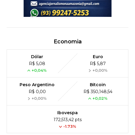
Economia
Dólar
Euro
R$ 5,08
R$ 5,87
+0,04%
+0,00%
Peso Argentino
Bitcoin
R$ 0,00
R$ 350,148,54
+0,00%
+0,02%
Ibovespa
172,513,42 pts
-1.73%