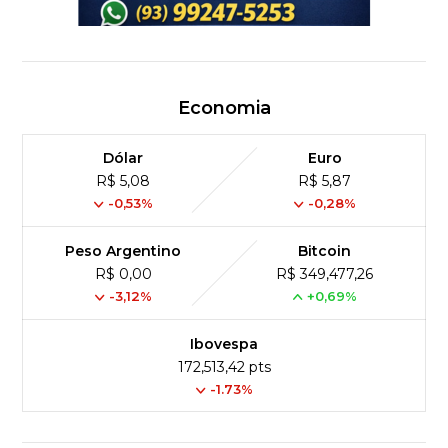
Economia
Dólar
Euro
R$ 5,08
R$ 5,87
-0,53%
-0,28%
Peso Argentino
Bitcoin
R$ 0,00
R$ 349,477,26
-3,12%
+0,69%
Ibovespa
172,513,42 pts
-1.73%