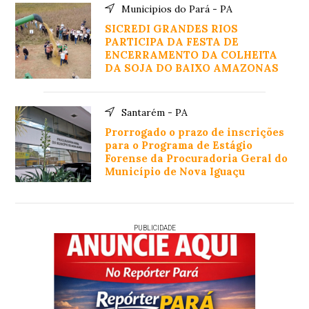
Municipios do Pará - PA
SICREDI GRANDES RIOS
PARTICIPA DA FESTA DE
ENCERRAMENTO DA COLHEITA
DA SOJA DO BAIXO AMAZONAS
Santarém - PA
Prorrogado o prazo de inscrições
para o Programa de Estágio
Forense da Procuradoria Geral do
Município de Nova Iguaçu
PUBLICIDADE