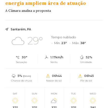
energia ampliem área de atuação
A Câmara analisa a proposta
Santarém, PA
29°
Tempo nublado
Mín.
23°
Máx.
38°
30°
1.17km/h
52%
Sensação
Vento
Umidade
5%
06h44
06h45
(0mm)
Chance de chuva
Nascer do sol
Pôr do sol
SAT
SUN
MON
TUE
WED
37°
37°
37°
37°
38°