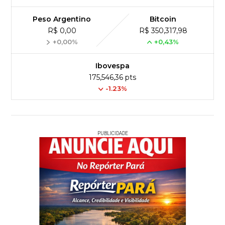
Peso Argentino
Bitcoin
R$ 0,00
R$ 350,317,98
+0,00%
+0,43%
Ibovespa
175,546,36 pts
-1.23%
PUBLICIDADE