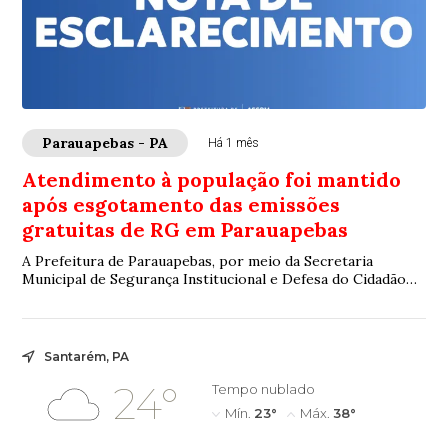
Parauapebas - PA
Há 1 mês
Atendimento à população foi mantido
após esgotamento das emissões
gratuitas de RG em Parauapebas
A Prefeitura de Parauapebas, por meio da Secretaria
Municipal de Segurança Institucional e Defesa do Cidadão
(Semsi), esclarece que, durante o muti...
Santarém, PA
24°
Tempo nublado
Mín.
23°
Máx.
38°