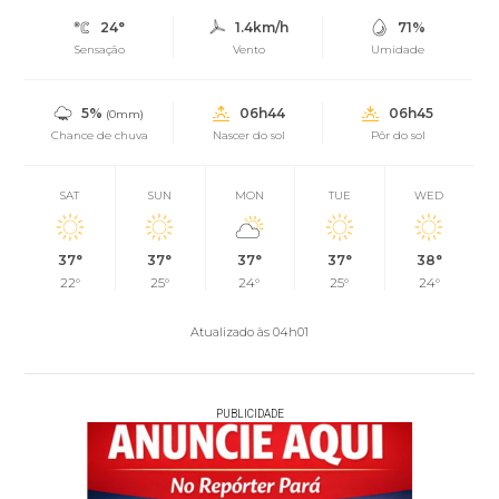
24°
1.4km/h
71%
Sensação
Vento
Umidade
5%
06h44
06h45
(0mm)
Chance de chuva
Nascer do sol
Pôr do sol
SAT
SUN
MON
TUE
WED
37°
37°
37°
37°
38°
22°
25°
24°
25°
24°
Atualizado às 04h01
PUBLICIDADE