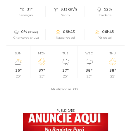
31°
3.13km/h
52%
Sensação
Vento
Umidade
0%
06h43
06h45
(0mm)
Chance de chuva
Nascer do sol
Pôr do sol
SUN
MON
TUE
WED
THU
36°
37°
37°
38°
38°
23°
25°
25°
23°
25°
Atualizado às 10h01
PUBLICIDADE