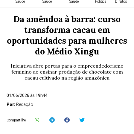
Saúde
Saúde
Saúde
Política
Direitos H
Da amêndoa à barra: curso
transforma cacau em
oportunidades para mulheres
do Médio Xingu
Iniciativa abre portas para o empreendedorismo
feminino ao ensinar produção de chocolate com
cacau cultivado na região amazônica
01/06/2026 às 19h44
Por:
Redação
Compartilhe: