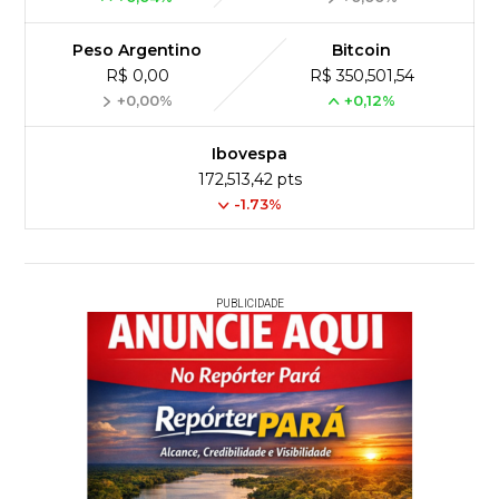
Peso Argentino
Bitcoin
R$ 0,00
R$ 350,501,54
+0,00%
+0,12%
Ibovespa
172,513,42 pts
-1.73%
PUBLICIDADE