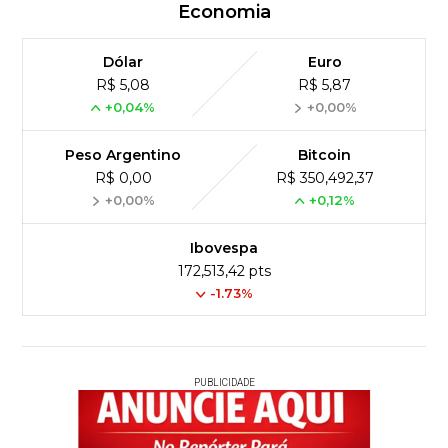
Economia
Dólar
Euro
R$ 5,08
R$ 5,87
+0,04%
+0,00%
Peso Argentino
Bitcoin
R$ 0,00
R$ 350,492,37
+0,00%
+0,12%
Ibovespa
172,513,42 pts
-1.73%
PUBLICIDADE