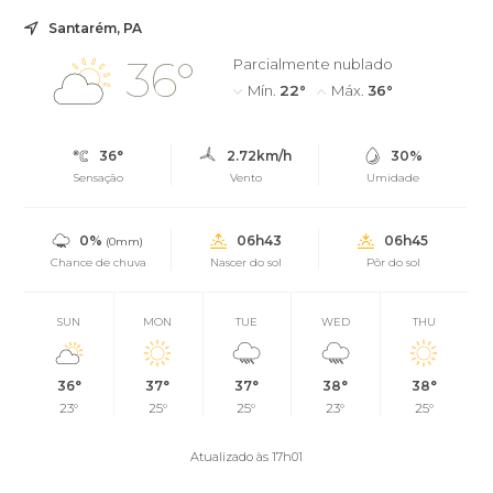
Santarém, PA
36°
Parcialmente nublado
Mín.
22°
Máx.
36°
36°
2.72km/h
30%
Sensação
Vento
Umidade
0%
06h43
06h45
(0mm)
Chance de chuva
Nascer do sol
Pôr do sol
SUN
MON
TUE
WED
THU
36°
37°
37°
38°
38°
23°
25°
25°
23°
25°
Atualizado às 17h01