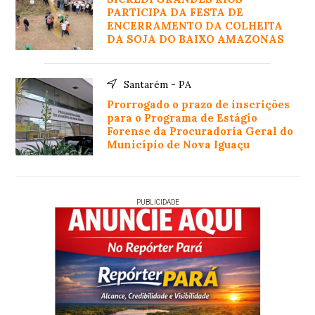
PARTICIPA DA FESTA DE
ENCERRAMENTO DA COLHEITA
DA SOJA DO BAIXO AMAZONAS
Santarém - PA
Prorrogado o prazo de inscrições
para o Programa de Estágio
Forense da Procuradoria Geral do
Município de Nova Iguaçu
PUBLICIDADE