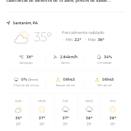
cadernetas de menores de 15 anos; postos de saúde
funcionam com estoque completo e horários esten...
Santarém, PA
35°
Parcialmente nublado
Mín.
22°
Máx.
36°
36°
2.84km/h
34%
Sensação
Vento
Umidade
0%
06h43
06h45
(0mm)
Chance de chuva
Nascer do sol
Pôr do sol
SUN
MON
TUE
WED
THU
36°
37°
37°
38°
38°
23°
25°
25°
23°
25°