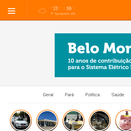
23
38
°C
°C
Santarém, PA
Geral
Pará
Política
Saúde