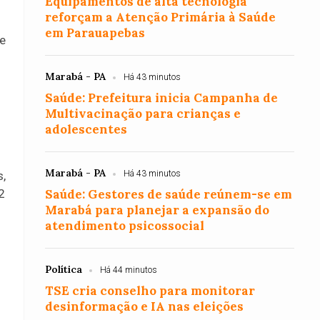
Equipamentos de alta tecnologia
reforçam a Atenção Primária à Saúde
em Parauapebas
e
Marabá - PA
Há 43 minutos
Saúde: Prefeitura inicia Campanha de
Multivacinação para crianças e
adolescentes
Marabá - PA
,
Há 43 minutos
2
Saúde: Gestores de saúde reúnem-se em
Marabá para planejar a expansão do
atendimento psicossocial
Política
Há 44 minutos
TSE cria conselho para monitorar
desinformação e IA nas eleições