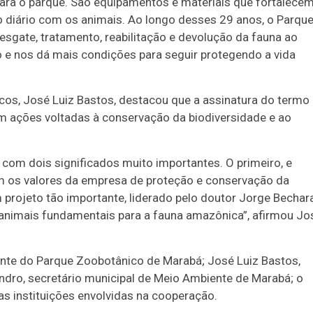
ra o parque. São equipamentos e materiais que fortalece
o diário com os animais. Ao longo desses 29 anos, o Parqu
gate, tratamento, reabilitação e devolução da fauna ao
o e nos dá mais condições para seguir protegendo a vida
cos, José Luiz Bastos, destacou que a assinatura do termo
 ações voltadas à conservação da biodiversidade e ao
om dois significados muito importantes. O primeiro, e
com os valores da empresa de proteção e conservação da
projeto tão importante, liderado pelo doutor Jorge Bechar
 animais fundamentais para a fauna amazônica”, afirmou Jo
nte do Parque Zoobotânico de Marabá; José Luiz Bastos,
ndro, secretário municipal de Meio Ambiente de Marabá; o
as instituições envolvidas na cooperação.