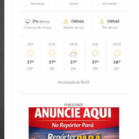
Sensação
Vento
Umidade
5%
06h44
06h45
(0mm)
Chance de chuva
Nascer do sol
Pôr do sol
SAT
SUN
MON
TUE
WED
37°
37°
37°
37°
38°
22°
25°
24°
25°
24°
Atualizado às 16h01
PUBLICIDADE