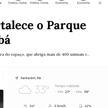
a
Direitos Humanos
Direitos Humanos
Economia
Economia
Econo
rtalece o Parque
bá
 do espaço, que abriga mais de 400 animais r...
Santarém, PA
33°
Tempo nublado
Mín.
23°
Máx.
38°
34°
3.1km/h
42%