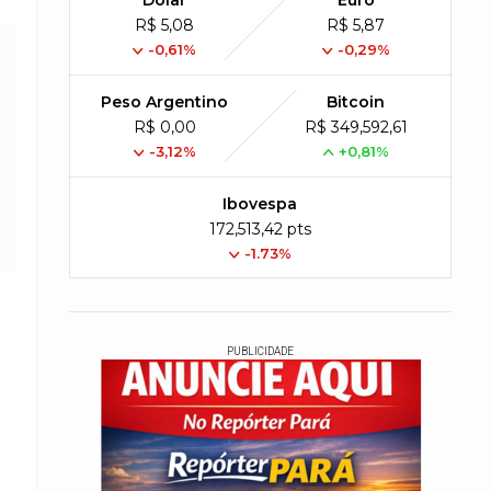
Dólar
Euro
R$ 5,08
R$ 5,87
-0,61%
-0,29%
Peso Argentino
Bitcoin
R$ 0,00
R$ 349,592,61
-3,12%
+0,81%
Ibovespa
172,513,42 pts
-1.73%
PUBLICIDADE