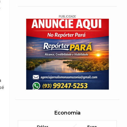
m
e
PUBLICIDADE
a
sé
Economia