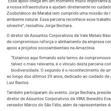
“Esse apoio chega em um momento muito importante pa
a nossa infraestrutura e ajudam diretamente no cuidad
Zoobotânico de Marabá tem cumprido uma missão de res
ambiente natural. Essa parceria reconhece esse trabalh
silvestre”, ressaltou Jorge Bechara.
O diretor de Assuntos Corporativos da Vale Metais Bási
de compromisso reforça o alinhamento da empresa com
apoio a projetos socioambientais na Amazônia.
“Estamos aqui firmando este termo de compromisso c
talvez o mais relevante, é o vínculo desta parceria 
biodiversidade. O segundo é o reconhecimento de um 
ao longo dos últimos 29 anos, dedicado ao cuidado de
Luiz Bastos.
Também participaram do evento Jorge Bechara, preside
diretor de Assuntos Corporativos da VBM; Benedito Eva
vereador Márcio do São Félix; além de representantes d