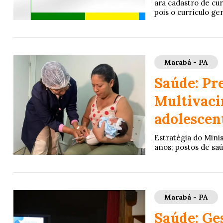
ara cadastro de cur
pois o currículo ge
Marabá - PA
Saúde: Pr
Multivaci
adolescen
Estratégia do Mini
anos; postos de sa
Marabá - PA
Saúde: Ge