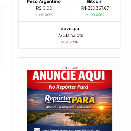
Peso Argentino
Bitcoin
R$ 0,00
R$ 350,367,67
+0,00%
+0,08%
Ibovespa
172,513,42 pts
-1.73%
PUBLICIDADE
o