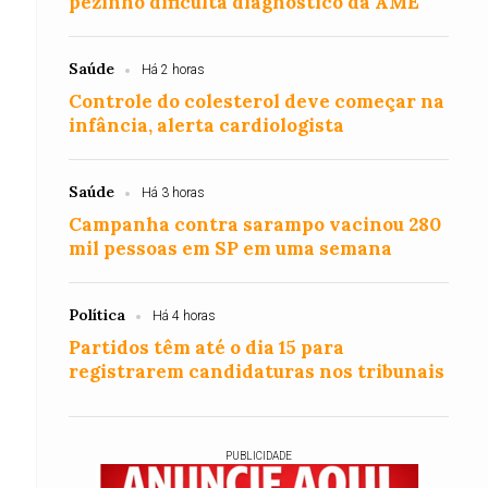
pezinho dificulta diagnóstico da AME
Saúde
Há 2 horas
Controle do colesterol deve começar na
infância, alerta cardiologista
s
Saúde
Há 3 horas
Campanha contra sarampo vacinou 280
mil pessoas em SP em uma semana
Política
Há 4 horas
Partidos têm até o dia 15 para
registrarem candidaturas nos tribunais
PUBLICIDADE