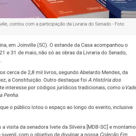
nville, contou com a participação da Livraria do Senado - Foto:
rina, em Joinville (SC). O estande da Casa acompanhou o
 21 e 31 de maio, não só as obras da Livraria do Senado,
.
os cerca de 2,8 mil livros, segundo Abelardo Mendes, da
z, a Constituição. Outro destaque foi
A História dos
e interesse por códigos jurídicos tradicionais, como o
Vad
da Penha
.
ue o público lotou o espaço ao longo do evento, inclusive
a visita da senadora Ivete da Silveira [MDB-SC] e montam
-juvenil, com o objetivo de divulgar a nossa
Coleção Em