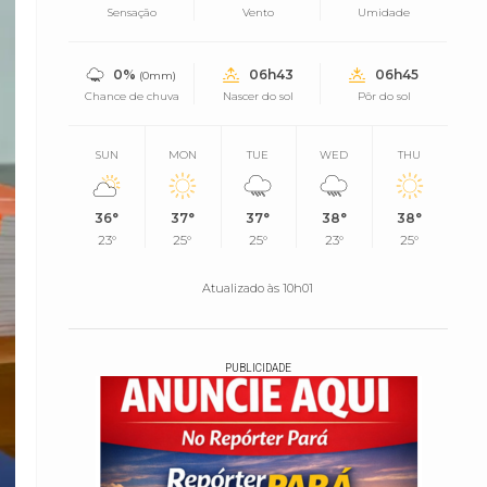
Sensação
Vento
Umidade
0%
06h43
06h45
(0mm)
Chance de chuva
Nascer do sol
Pôr do sol
SUN
MON
TUE
WED
THU
36°
37°
37°
38°
38°
23°
25°
25°
23°
25°
Atualizado às 10h01
PUBLICIDADE