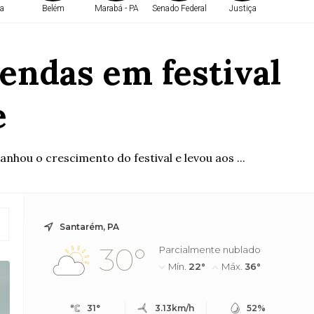
a
Belém
Marabá - PA
Senado Federal
Justiça
Belé
vendas em festival
e
nhou o crescimento do festival e levou aos ...
Santarém, PA
30°
Parcialmente nublado
Mín.
22°
Máx.
36°
31°
3.13km/h
52%