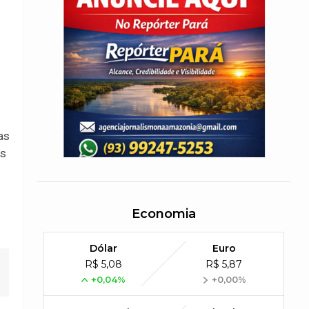
as
es
Economia
Dólar
Euro
R$ 5,08
R$ 5,87
+0,04%
+0,00%