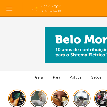
22
36
°C
°C
Santarém, PA
Geral
Pará
Política
Saúde