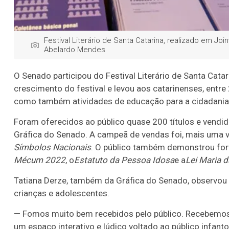
Festival Literário de Santa Catarina, realizado em Joi
Abelardo Mendes
O Senado participou do Festival Literário de Santa Cata
crescimento do festival e levou aos catarinenses, entre
como também atividades de educação para a cidadania
Foram oferecidos ao público quase 200 títulos e vendid
Gráfica do Senado. A campeã de vendas foi, mais uma ve
Símbolos Nacionais
. O público também demonstrou fort
Mécum 2022
, o
Estatuto da Pessoa Idosa
e a
Lei Maria 
Tatiana Derze, também da Gráfica do Senado, observou q
crianças e adolescentes.
— Fomos muito bem recebidos pelo público. Recebemos 
um espaço interativo e lúdico voltado ao público infanto