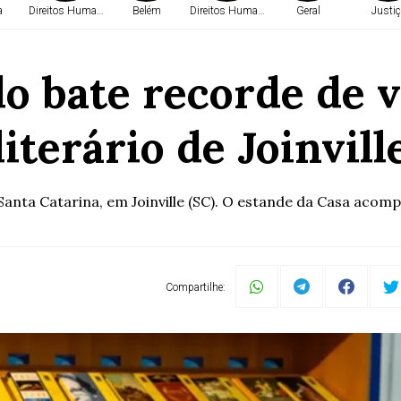
a
Direitos Humanos
Belém
Direitos Humanos
Geral
Justiç
o bate recorde de 
literário de Joinvill
Santa Catarina, em Joinville (SC). O estande da Casa acompa
Compartilhe: