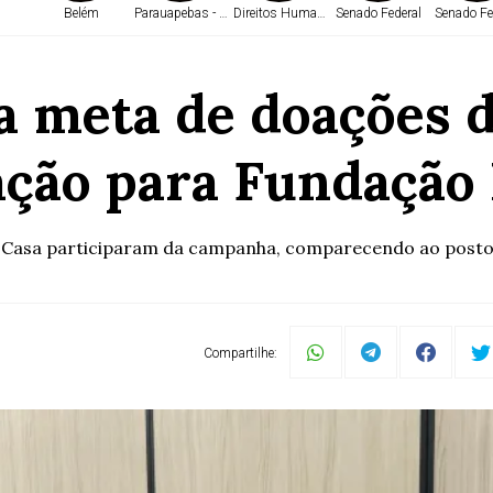
Belém
Parauapebas - PA
Direitos Humanos
Senado Federal
Senado Fe
a meta de doações 
ação para Fundaçã
ta Casa participaram da campanha, comparecendo ao post
Compartilhe: