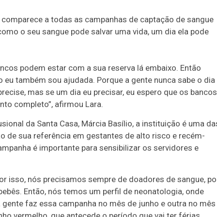
s comparece a todas as campanhas de captação de sangue
 como o seu sangue pode salvar uma vida, um dia ela pode
ancos podem estar com a sua reserva lá embaixo. Então
tro eu também sou ajudada. Porque a gente nunca sabe o dia
ecise, mas se um dia eu precisar, eu espero que os banco
nto completo”, afirmou Lara.
onal da Santa Casa, Márcia Basílio, a instituição é uma da
e sua referência em gestantes de alto risco e recém-
ampanha é importante para sensibilizar os servidores e
or isso, nós precisamos sempre de doadores de sangue, po
ebês. Então, nós temos um perfil de neonatologia, onde
 gente faz essa campanha no mês de junho e outra no mês
ho vermelho, que antecede o período que vai ter férias,