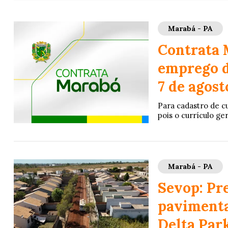
Marabá - PA
Contrata 
emprego di
7 de agost
Para cadastro de cu
pois o currículo ge
Marabá - PA
Sevop: Pre
pavimenta
Delta Par