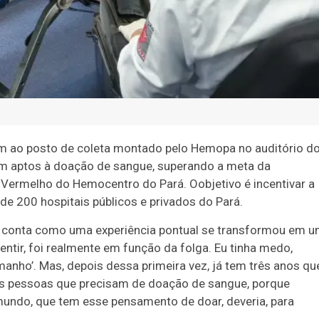
m ao posto de coleta montado pelo Hemopa no auditório d
am aptos à doação de sangue, superando a meta da
o Vermelho do Hemocentro do Pará. O
objetivo é incentivar a
e 200 hospitais públicos e privados do Pará.
 e conta como uma experiência pontual se transformou em 
entir, foi realmente em função da folga. Eu tinha medo,
anho’. Mas, depois dessa primeira vez, já tem três anos qu
as pessoas que precisam de doação de sangue, porque
undo, que tem esse pensamento de doar, deveria, para