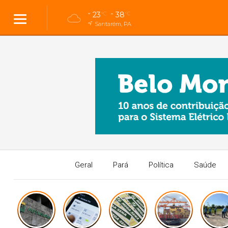
23
38
°C
°C
Santarém, PA
Geral
Pará
Política
Saúde