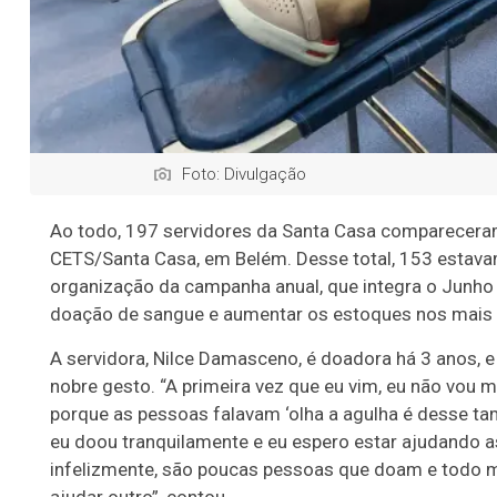
Foto: Divulgação
Ao todo, 197 servidores da Santa Casa comparecera
Servidora
CETS/Santa Casa, em Belém. Desse total, 153 estav
Nilce
organização da campanha anual, que integra o Junh
Damasceno
doação de sangue e aumentar os estoques nos mais d
(de branco)
A servidora, Nilce Damasceno, é doadora há 3 anos,
é doadora
nobre gesto. “A primeira vez que eu vim, eu não vou m
há 3 anos:
porque as pessoas falavam ‘olha a agulha é desse tam
"Quem tem
eu doou tranquilamente e eu espero estar ajudando 
esse
infelizmente, são poucas pessoas que doam e todo m
pensamento