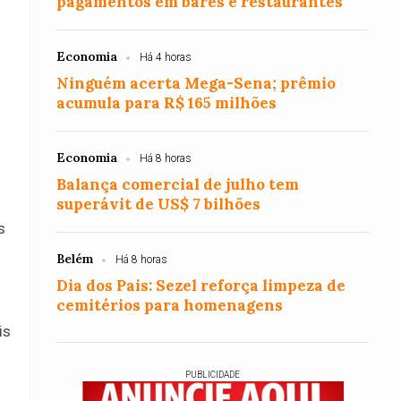
pagamentos em bares e restaurantes
Economia
Há 4 horas
Ninguém acerta Mega-Sena; prêmio
acumula para R$ 165 milhões
Economia
Há 8 horas
s
Balança comercial de julho tem
superávit de US$ 7 bilhões
s
Belém
Há 8 horas
Dia dos Pais: Sezel reforça limpeza de
cemitérios para homenagens
is
PUBLICIDADE