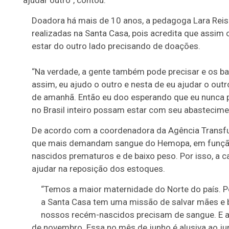
ajudar outro”, contou.
de doar,
deveria,
Doadora há mais de 10 anos, a pedagoga Lara Rei
para ajudar
Pedagora,
realizadas na Santa Casa, pois acredita que assim
outro”.
Lara Reis,
estar do outro lado precisando de doações.
doa
sangue
“Na verdade, a gente também pode precisar e os b
há 10
assim, eu ajudo o outro e nesta de eu ajudar o ou
anos: "Eu
de amanhã. Então eu doo esperando que eu nunca pr
ajudo o
no Brasil inteiro possam estar com seu abastecime
outro e
De acordo com a coordenadora da Agência Transfusi
sou
que mais demandam sangue do Hemopa, em função d
ajudada.
nascidos prematuros e de baixo peso. Por isso, a c
Porque a
ajudar na reposição dos estoques.
gente
nunca
“Temos a maior maternidade do Norte do país. P
sabe o
a Santa Casa tem uma missão de salvar mães e b
dia de
nossos recém-nascidos precisam de sangue. E a
amanhã".
de novembro. Essa no mês de junho é alusiva ao jun