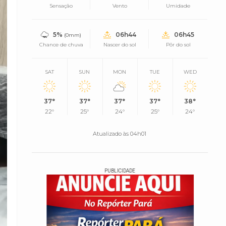
Sensação
Vento
Umidade
5%
06h44
06h45
(0mm)
Chance de chuva
Nascer do sol
Pôr do sol
SAT
SUN
MON
TUE
WED
37°
37°
37°
37°
38°
22°
25°
24°
25°
24°
Atualizado às 04h01
PUBLICIDADE