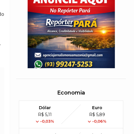
do
r
Economia
Dólar
Euro
R$ 5,11
R$ 5,89
-0,03%
-0,06%