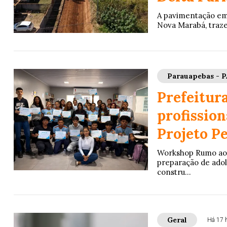
A pavimentação em 
Nova Marabá, traze
Parauapebas - P
Prefeitura
profissio
Projeto P
Workshop Rumo ao 
preparação de adol
constru...
Geral
Há 17 