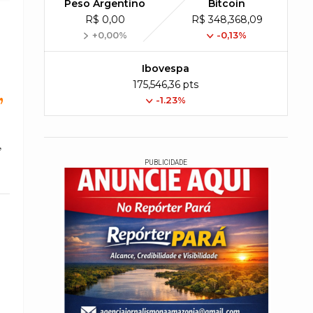
Peso Argentino
Bitcoin
R$ 0,00
R$ 348,368,09
+0,00%
-0,13%
Ibovespa
175,546,36 pts
,
-1.23%
,
PUBLICIDADE