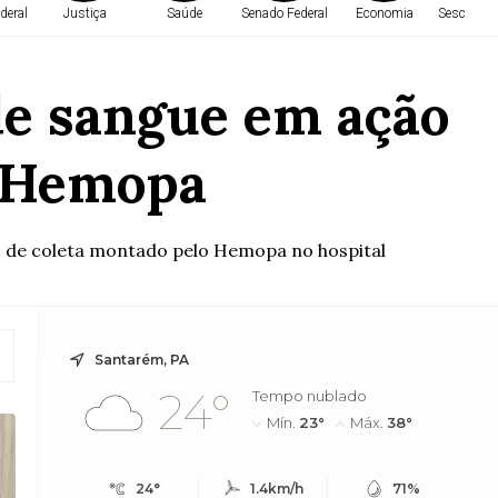
deral
Justiça
Saúde
Senado Federal
Economia
Sesc em 
de sangue em ação
o Hemopa
o de coleta montado pelo Hemopa no hospital
Santarém, PA
24°
Tempo nublado
Mín.
23°
Máx.
38°
24°
1.4km/h
71%