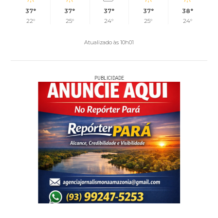
37°
37°
37°
37°
38°
22°
25°
24°
25°
24°
Atualizado às 10h01
PUBLICIDADE