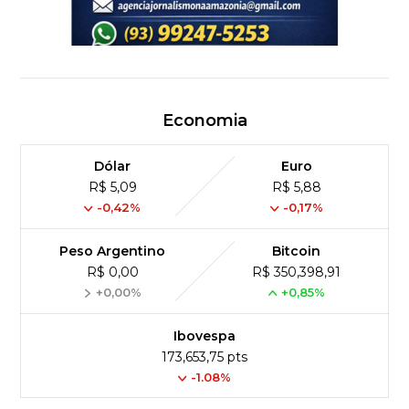
Economia
Dólar
Euro
R$ 5,09
R$ 5,88
-0,42%
-0,17%
Peso Argentino
Bitcoin
R$ 0,00
R$ 350,398,91
+0,00%
+0,85%
Ibovespa
173,653,75 pts
-1.08%