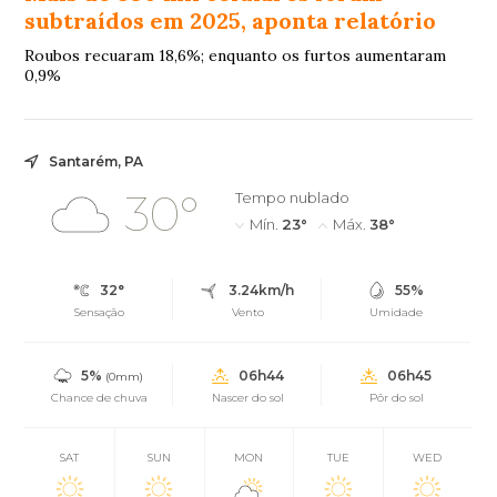
subtraídos em 2025, aponta relatório
Roubos recuaram 18,6%; enquanto os furtos aumentaram
0,9%
Santarém, PA
30°
Tempo nublado
Mín.
23°
Máx.
38°
32°
3.24km/h
55%
Sensação
Vento
Umidade
5%
06h44
06h45
(0mm)
Chance de chuva
Nascer do sol
Pôr do sol
SAT
SUN
MON
TUE
WED