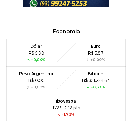
Economia
Dólar
Euro
R$ 5,08
R$ 5,87
+0,04%
+0,00%
Peso Argentino
Bitcoin
R$ 0,00
R$ 351,224,67
+0,00%
+0,33%
Ibovespa
172,513,42 pts
-1.73%