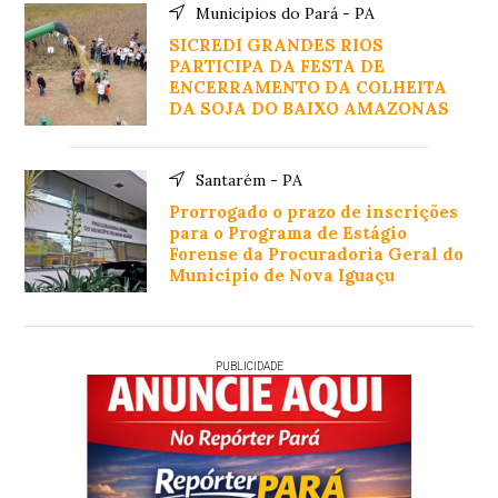
Municipios do Pará - PA
SICREDI GRANDES RIOS
PARTICIPA DA FESTA DE
ENCERRAMENTO DA COLHEITA
DA SOJA DO BAIXO AMAZONAS
Santarém - PA
Prorrogado o prazo de inscrições
para o Programa de Estágio
Forense da Procuradoria Geral do
Município de Nova Iguaçu
PUBLICIDADE