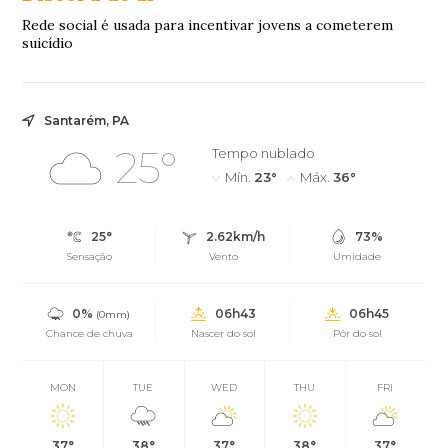
Rede social é usada para incentivar jovens a cometerem
suicídio
Santarém, PA
25°
Tempo nublado
Mín.
23°
Máx.
36°
25°
2.62km/h
73%
Sensação
Vento
Umidade
0%
06h43
06h45
(0mm)
Chance de chuva
Nascer do sol
Pôr do sol
MON
TUE
WED
THU
FRI
37°
38°
37°
38°
37°