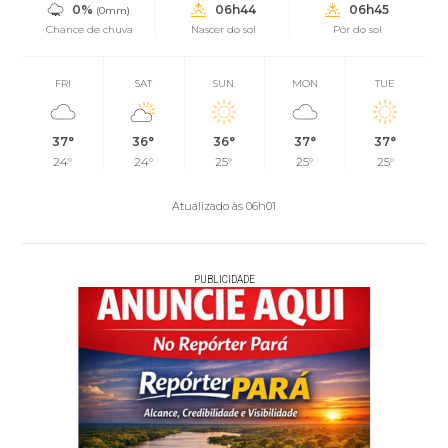
0%
06h44
06h45
(0mm)
Chance de chuva
Nascer do sol
Pôr do sol
FRI
SAT
SUN
MON
TUE
37°
36°
36°
37°
37°
24°
24°
25°
25°
25°
Atualizado às 06h01
PUBLICIDADE