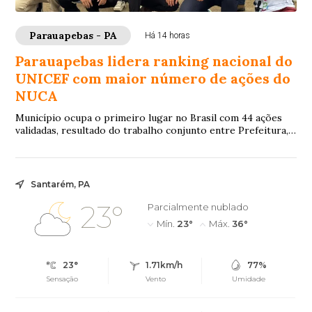
Parauapebas - PA
Há 14 horas
Parauapebas lidera ranking nacional do
UNICEF com maior número de ações do
NUCA
Município ocupa o primeiro lugar no Brasil com 44 ações
validadas, resultado do trabalho conjunto entre Prefeitura,
adolescentes e rede de proteção...
Santarém, PA
23°
Parcialmente nublado
Mín.
23°
Máx.
36°
23°
1.71km/h
77%
Sensação
Vento
Umidade