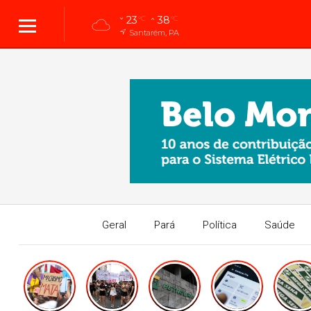
23
38
°C
°C
Santarém, PA
Geral
Pará
Política
Saúde