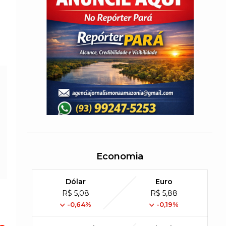
Economia
Dólar
Euro
R$ 5,08
R$ 5,88
-0,64%
-0,19%