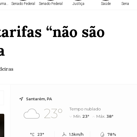
Humanos
Senado Federal
Senado Federal
Justiça
Saúde
Senado Fe
rifas “não são
a
deiras
Santarém, PA
23°
Tempo nublado
Mín.
23°
Máx.
38°
23°
1.5km/h
78%