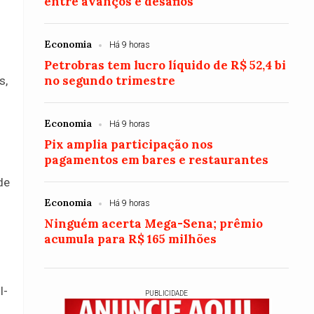
entre avanços e desafios
Economia
Há 9 horas
Petrobras tem lucro líquido de R$ 52,4 bi
no segundo trimestre
s,
Economia
Há 9 horas
Pix amplia participação nos
pagamentos em bares e restaurantes
de
Economia
Há 9 horas
Ninguém acerta Mega-Sena; prêmio
acumula para R$ 165 milhões
l-
PUBLICIDADE