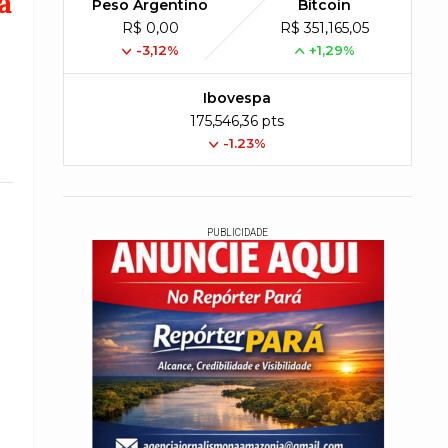
a
Peso Argentino
Bitcoin
R$ 0,00
R$ 351,165,05
-3,12%
+1,29%
Ibovespa
175,546,36 pts
-1.23%
PUBLICIDADE