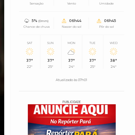
Sensação
Vento
Umidade
5%
06h44
06h45
(0mm)
Chance de chuva
Nascer do sol
Pôr do sol
SAT
SUN
MON
TUE
WED
37°
37°
37°
37°
38°
22°
25°
24°
25°
24°
Atualizado às 07h01
PUBLICIDADE