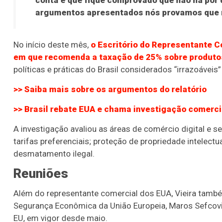
conta e que fique comprovado que não há por 
argumentos apresentados nós provamos que nã
No início deste mês,
o Escritório do Representante C
em que recomenda a taxação de 25% sobre produtos
políticas e práticas do Brasil considerados “irrazoáveis”
>> Saiba mais sobre os argumentos do relatório
>> Brasil rebate EUA e chama investigação comerci
A investigação avaliou as áreas de comércio digital e 
tarifas preferenciais; proteção de propriedade intelect
desmatamento ilegal.
Reuniões
Além do representante comercial dos EUA, Vieira tamb
Segurança Econômica da União Europeia, Maros Sefcov
EU, em vigor desde maio.