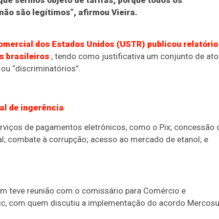
que sermos objeto de tarifas, porque todos os
o são legítimos”, afirmou Vieira.
omercial dos Estados Unidos (USTR) publicou relatório
 brasileiros
, tendo como justificativa um conjunto de ato
 ou “discriminatórios”.
al de ingerência
serviços de pagamentos eletrônicos, como o Pix; concessão 
ual; combate à corrupção; acesso ao mercado de etanol; e
ém teve reunião com o comissário para Comércio e
ic, com quem discutiu a implementação do acordo Mercosu