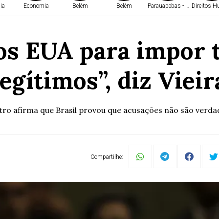
ia
Economia
Belém
Belém
Parauapebas - PA
Direitos 
s EUA para impor ta
legítimos”, diz Vieir
tro afirma que Brasil provou que acusações não são verda
Compartilhe: