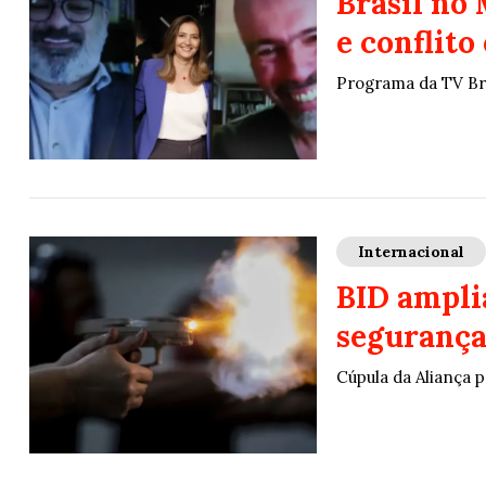
Brasil no
e conflit
Programa da TV Bras
Internacional
BID ampli
segurança
Cúpula da Aliança 