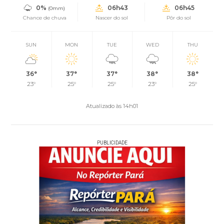
0%
06h43
06h45
(0mm)
Chance de chuva
Nascer do sol
Pôr do sol
SUN
MON
TUE
WED
THU
36°
37°
37°
38°
38°
23°
25°
25°
23°
25°
Atualizado às 14h01
PUBLICIDADE