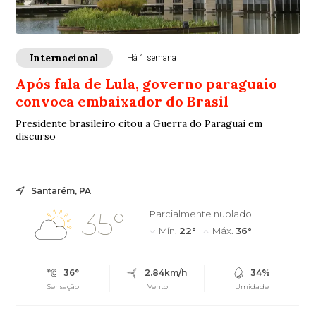
Internacional
Há 1 semana
Após fala de Lula, governo paraguaio
convoca embaixador do Brasil
Presidente brasileiro citou a Guerra do Paraguai em
discurso
Santarém, PA
35°
Parcialmente nublado
Mín.
22°
Máx.
36°
36°
2.84km/h
34%
Sensação
Vento
Umidade