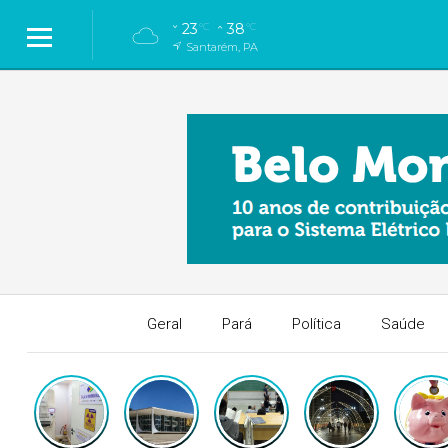
23
38
°C
°C
Santarém, PA
Geral
Pará
Política
Saúde