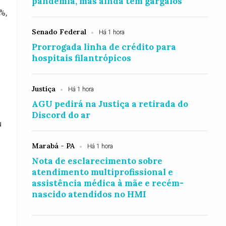
pandemia, mas ainda tem gargalos
%,
Senado Federal
Há 1 hora
Prorrogada linha de crédito para
hospitais filantrópicos
Justiça
Há 1 hora
AGU pedirá na Justiça a retirada do
Discord do ar
u
Marabá - PA
Há 1 hora
Nota de esclarecimento sobre
atendimento multiprofissional e
assistência médica à mãe e recém-
nascido atendidos no HMI