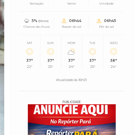
Sensação
Vento
Umidade
5%
06h44
06h45
(0mm)
Chance de chuva
Nascer do sol
Pôr do sol
SAT
SUN
MON
TUE
WED
37°
37°
37°
37°
38°
22°
25°
24°
25°
24°
Atualizado às 16h01
PUBLICIDADE