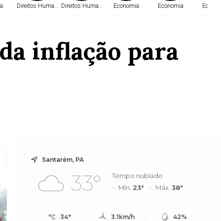
a
Direitos Humanos
Direitos Humanos
Economia
Economia
Econo
da inflação para
Santarém, PA
33°
Tempo nublado
Mín.
23°
Máx.
38°
34°
3.1km/h
42%