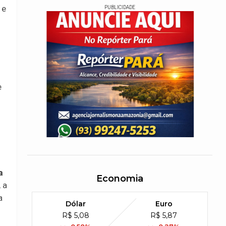
 e
PUBLICIDADE
e
a
Economia
 a
a
Dólar
Euro
R$ 5,08
R$ 5,87