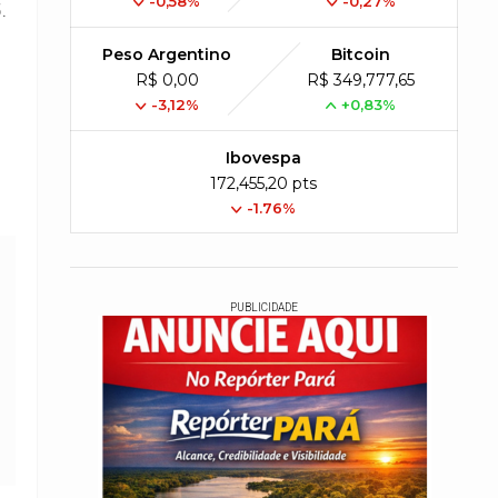
-0,58%
-0,27%
.
Peso Argentino
Bitcoin
R$ 0,00
R$ 349,777,65
-3,12%
+0,83%
Ibovespa
172,455,20 pts
-1.76%
PUBLICIDADE