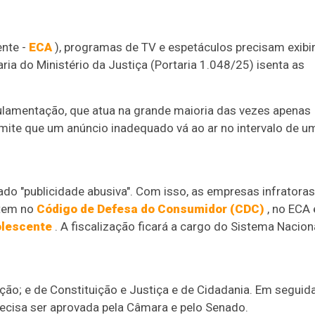
ente -
ECA
), programas de TV e espetáculos precisam exibir
aria do Ministério da Justiça (Portaria 1.048/25) isenta as
egulamentação, que atua na grande maioria das vezes apenas
ermite que um anúncio inadequado vá ao ar no intervalo de u
do "publicidade abusiva". Com isso, as empresas infratoras
stem no
Código de Defesa do Consumidor (CDC)
, no ECA 
olescente
. A fiscalização ficará a cargo do Sistema Nacion
ão; e de Constituição e Justiça e de Cidadania. Em seguida
 precisa ser aprovada pela Câmara e pelo Senado.