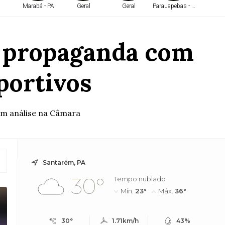
Marabá - PA
Geral
Geral
Parauapebas - PA
Belé
a propaganda com
portivos
em análise na Câmara
Santarém, PA
30°
Tempo nublado
Mín.
23°
Máx.
36°
30°
1.71km/h
43%