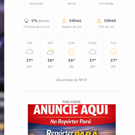
Sensação
Vento
Umidade
0%
06h44
06h45
(0mm)
Chance de chuva
Nascer do sol
Pôr do sol
FRI
SAT
SUN
MON
TUE
37°
36°
36°
37°
37°
24°
24°
25°
25°
25°
Atualizado às 19h01
PUBLICIDADE