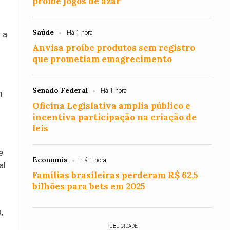
proíbe jogos de azar
Saúde
 a
Há 1 hora
Anvisa proíbe produtos sem registro
que prometiam emagrecimento
Senado Federal
Há 1 hora
m
Oficina Legislativa amplia público e
incentiva participação na criação de
leis
e
Economia
Há 1 hora
al
Famílias brasileiras perderam R$ 62,5
bilhões para bets em 2025
,
PUBLICIDADE