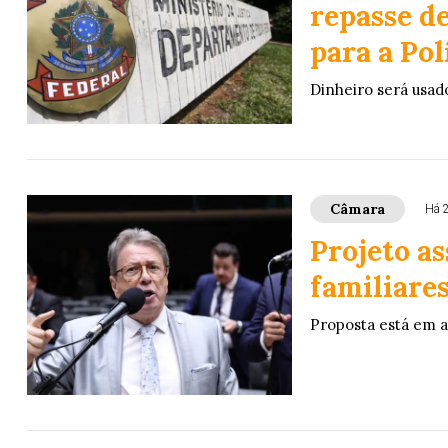
repasse d
para a Pol
Dinheiro será usado
Câmara
Há 
Projeto a
familiares
Proposta está em 