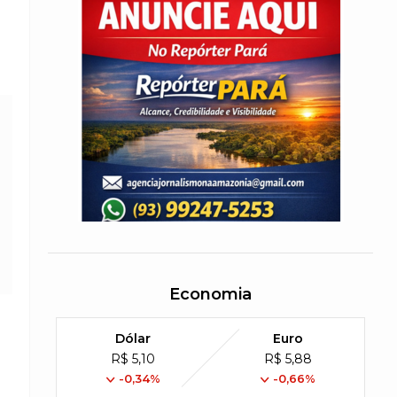
Economia
Dólar
Euro
R$ 5,10
R$ 5,88
-0,34%
-0,66%