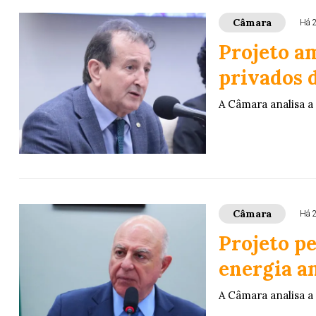
Câmara
Há 
Projeto am
privados 
A Câmara analisa a
Câmara
Há 
Projeto p
energia a
A Câmara analisa a