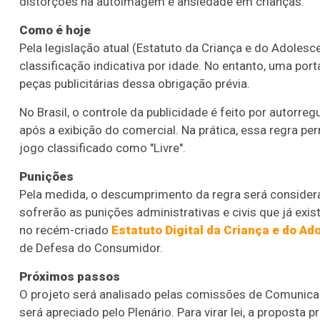
distorções na autoimagem e ansiedade em crianças.
Como é hoje
Pela legislação atual (Estatuto da Criança e do Adolesc
classificação indicativa por idade. No entanto, uma port
peças publicitárias dessa obrigação prévia.
No Brasil, o controle da publicidade é feito por autorr
após a exibição do comercial. Na prática, essa regra p
jogo classificado como "Livre".
Punições
Pela medida, o descumprimento da regra será considera
sofrerão as punições administrativas e civis que já exi
no recém-criado
Estatuto Digital da Criança e do Ad
de Defesa do Consumidor.
Próximos passos
O projeto será analisado pelas comissões de Comunicaç
será apreciado pelo Plenário. Para virar lei, a proposta