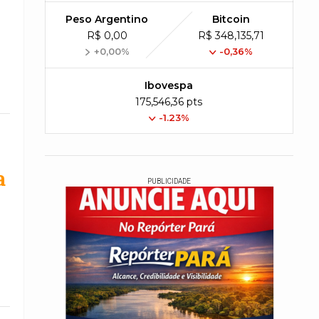
Peso Argentino
Bitcoin
R$ 0,00
R$ 348,135,71
+0,00%
-0,36%
Ibovespa
175,546,36 pts
-1.23%
a
PUBLICIDADE