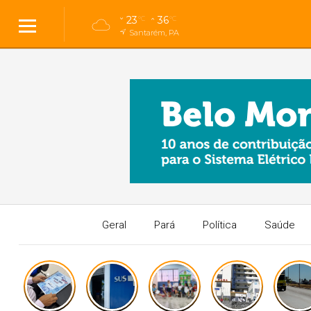
23
36
°C
°C
Santarém, PA
Geral
Pará
Política
Saúde