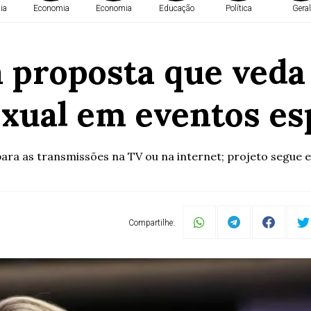
ia
Economia
Economia
Educação
Política
Geral
 proposta que ved
exual em eventos es
ara as transmissões na TV ou na internet; projeto segue 
Compartilhe: