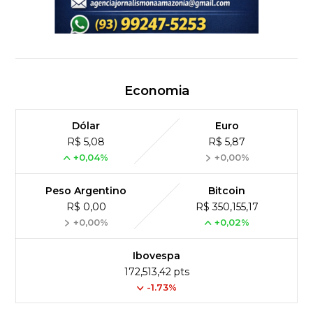
Economia
Dólar
Euro
R$ 5,08
R$ 5,87
+0,04%
+0,00%
Peso Argentino
Bitcoin
R$ 0,00
R$ 350,155,17
+0,00%
+0,02%
Ibovespa
172,513,42 pts
-1.73%