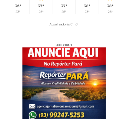
36°
37°
37°
38°
38°
23°
25°
25°
23°
25°
Atualizado às 01h01
PUBLICIDADE