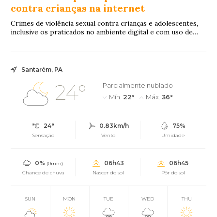
contra crianças na internet
Crimes de violência sexual contra crianças e adolescentes,
inclusive os praticados no ambiente digital e com uso de
inteligência artificial (IA), p...
Santarém, PA
24°
Parcialmente nublado
Mín.
22°
Máx.
36°
24°
0.83km/h
75%
Sensação
Vento
Umidade
0%
06h43
06h45
(0mm)
Chance de chuva
Nascer do sol
Pôr do sol
SUN
MON
TUE
WED
THU