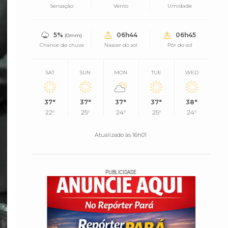
Sensação
Vento
Umidade
5%
06h44
06h45
(0mm)
Chance de chuva
Nascer do sol
Pôr do sol
SAT
SUN
MON
TUE
WED
37°
37°
37°
37°
38°
22°
25°
24°
25°
24°
Atualizado às 16h01
PUBLICIDADE