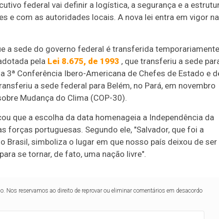
utivo federal vai definir a logística, a segurança e a estrutu
 e com as autoridades locais. A nova lei entra em vigor na
e a sede do governo federal é transferida temporariament
 adotada pela
Lei 8.675, de 1993
, que transferiu a sede par
 da 3ª Conferência Ibero-Americana de Chefes de Estado e d
transferiu a sede federal para Belém, no Pará, em novembro
 sobre Mudança do Clima (COP-30).
cou que a escolha da data homenageia a Independência da
as forças portuguesas. Segundo ele, "Salvador, que foi a
do Brasil, simboliza o lugar em que nosso país deixou de ser
ra se tornar, de fato, uma nação livre".
lo. Nos reservamos ao direito de reprovar ou eliminar comentários em desacordo