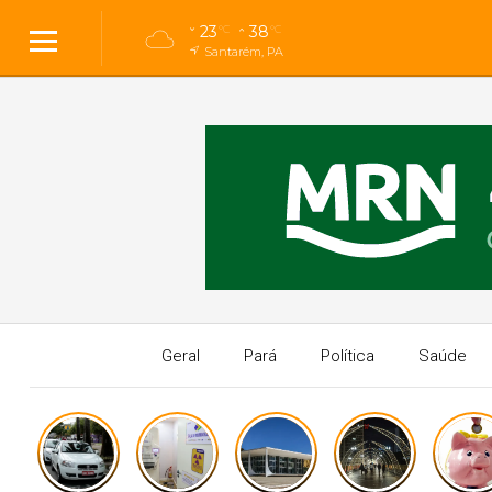
23
38
°C
°C
Santarém, PA
Geral
Pará
Política
Saúde