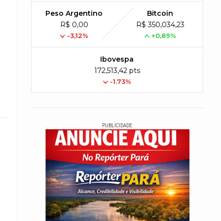
Peso Argentino
Bitcoin
R$ 0,00
R$ 350,034,23
-3,12%
+0,89%
Ibovespa
172,513,42 pts
-1.73%
PUBLICIDADE