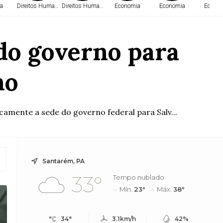
a
Direitos Humanos
Direitos Humanos
Economia
Economia
Econo
 do governo para
ho
icamente a sede do governo federal para Salv...
Santarém, PA
33°
Tempo nublado
Mín.
23°
Máx.
38°
34°
3.1km/h
42%