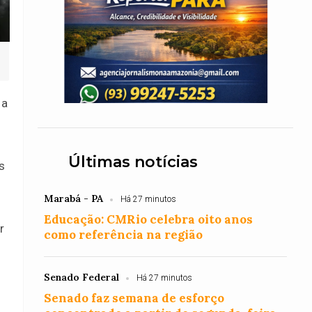
 a
Últimas notícias
s
Marabá - PA
Há 27 minutos
Educação: CMRio celebra oito anos
r
como referência na região
Senado Federal
Há 27 minutos
Senado faz semana de esforço