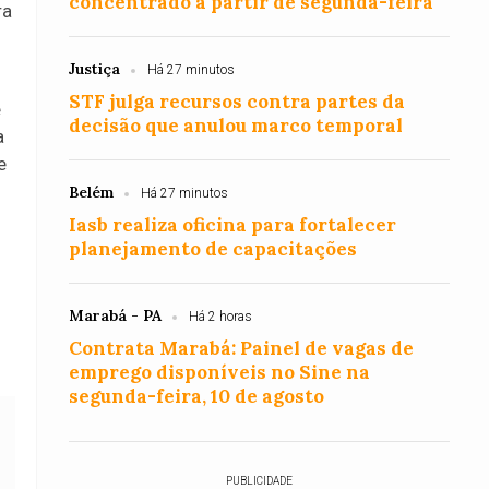
concentrado a partir de segunda-feira
ra
Justiça
Há 27 minutos
STF julga recursos contra partes da
e
decisão que anulou marco temporal
a
e
Belém
Há 27 minutos
Iasb realiza oficina para fortalecer
planejamento de capacitações
Marabá - PA
Há 2 horas
Contrata Marabá: Painel de vagas de
emprego disponíveis no Sine na
segunda-feira, 10 de agosto
PUBLICIDADE