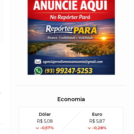
o
Economia
Dólar
Euro
R$ 5,08
R$ 5,87
-0,57%
-0,28%