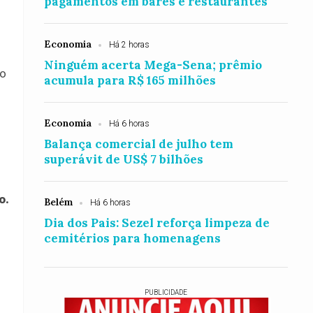
pagamentos em bares e restaurantes
Economia
Há 2 horas
Ninguém acerta Mega-Sena; prêmio
co
acumula para R$ 165 milhões
Economia
Há 6 horas
Balança comercial de julho tem
superávit de US$ 7 bilhões
o.
Belém
Há 6 horas
Dia dos Pais: Sezel reforça limpeza de
cemitérios para homenagens
PUBLICIDADE