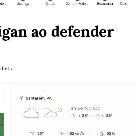
deral
Justiça
Saúde
Senado Federal
Economia
Sesc em 
rigan ao defender
e bets
Santarém, PA
25°
Tempo nublado
Mín.
23°
Máx.
38°
25°
1.62km/h
62%