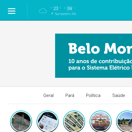
23
38
°C
°C
Santarém, PA
Geral
Pará
Política
Saúde