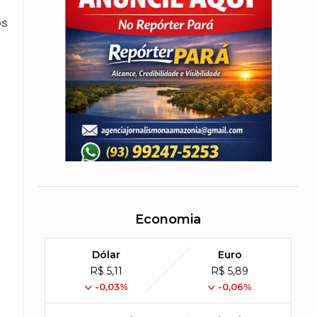
os
Economia
Dólar
Euro
R$ 5,11
R$ 5,89
-0,03%
-0,06%