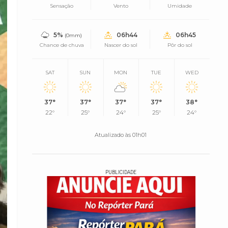
Sensação
Vento
Umidade
5%
06h44
06h45
(0mm)
Chance de chuva
Nascer do sol
Pôr do sol
SAT
SUN
MON
TUE
WED
37°
37°
37°
37°
38°
22°
25°
24°
25°
24°
Atualizado às 01h01
PUBLICIDADE