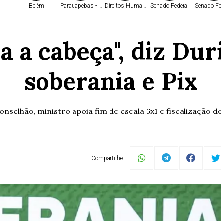
Belém
Parauapebas - PA
Direitos Humanos
Senado Federal
Senado Fe
xa a cabeça", diz Du
soberania e Pix
nselhão, ministro apoia fim de escala 6x1 e fiscalização d
Compartilhe: