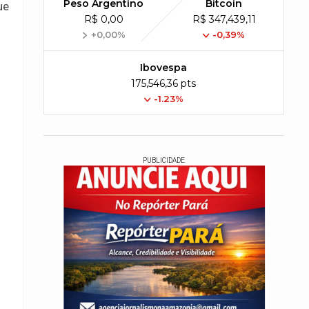
Peso Argentino
Bitcoin
ue
R$ 0,00
R$ 347,439,11
+0,00%
-0,39%
Ibovespa
175,546,36 pts
-1.23%
PUBLICIDADE