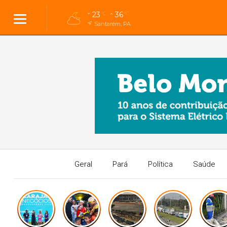
23
36
°C
°C
Santarém, PA
Geral
Pará
Política
Saúde