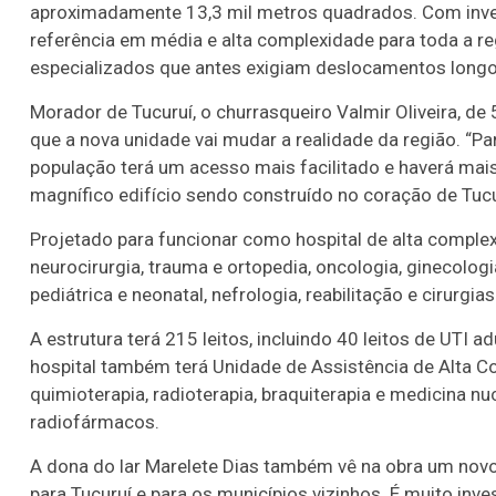
aproximadamente 13,3 mil metros quadrados. Com inves
referência em média e alta complexidade para toda a r
especializados que antes exigiam deslocamentos longo
Morador de Tucuruí, o churrasqueiro Valmir Oliveira, d
que a nova unidade vai mudar a realidade da região. “Pa
população terá um acesso mais facilitado e haverá mais
magnífico edifício sendo construído no coração de Tucur
Projetado para funcionar como hospital de alta comple
neurocirurgia, trauma e ortopedia, oncologia, ginecologia 
pediátrica e neonatal, nefrologia, reabilitação e cirurgia
A estrutura terá 215 leitos, incluindo 40 leitos de UTI 
hospital também terá Unidade de Assistência de Alta 
quimioterapia, radioterapia, braquiterapia e medicina nuc
radiofármacos.
A dona do lar Marelete Dias também vê na obra um novo
para Tucuruí e para os municípios vizinhos. É muito in