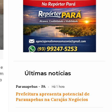
 e
Últimas notícias
am
co
Parauapebas - PA
Há 1 hora
Prefeitura apresenta potencial de
Parauapebas na Carajás Negócios