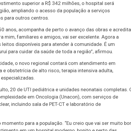
timento superior a R$ 342 milhões, o hospital será
egião, ampliando o acesso da população a serviços
s para outros centros.
e 50 anos, acompanha de perto o avanço das obras e acredita
ra mim, familiares e amigos, vai ser excelente. Agora a
 leitos disponíveis para atender à comunidade. É um
uí para cuidar da saúde de toda a região”, afirmou.
xidade, o novo regional contará com atendimento em
e obstetrícia de alto risco, terapia intensiva adulta,
s especializadas.
adulto, 20 de UTI pediátrica e unidades neonatais completas. 
Complexidade em Oncologia (Unacon), com serviços de
lear, incluindo sala de PET-CT e laboratório de
 momento para a população. “Eu creio que vai ser muito b
vestimento em um hospital moderno, bonito e perto das