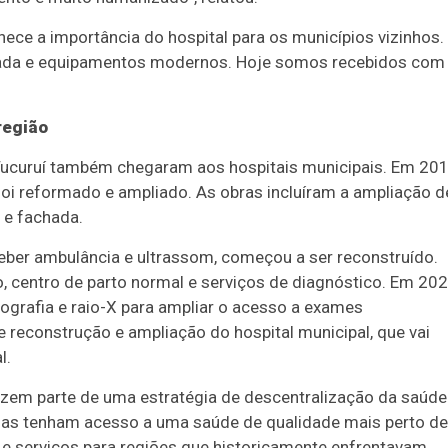
ece a importância do hospital para os municípios vizinhos.
izada e equipamentos modernos. Hoje somos recebidos com
região
Tucuruí também chegaram aos hospitais municipais. Em 201
, foi reformado e ampliado. As obras incluíram a ampliação d
a e fachada.
ceber ambulância e ultrassom, começou a ser reconstruído.
o, centro de parto normal e serviços de diagnóstico. Em 20
rafia e raio-X para ampliar o acesso a exames
 reconstrução e ampliação do hospital municipal, que vai
l.
azem parte de uma estratégia de descentralização da saúde
ssoas tenham acesso a uma saúde de qualidade mais perto de
 e serviços para regiões que historicamente enfrentavam