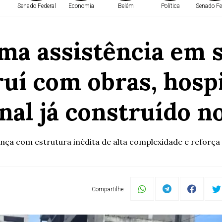
Senado Federal
Economia
Belém
Política
Senado Fe
ma assistência em s
uí com obras, hospi
nal já construído n
ça com estrutura inédita de alta complexidade e reforça s
Compartilhe: