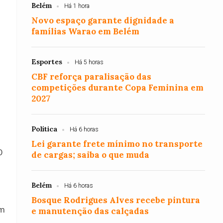
Belém
Há 1 hora
Novo espaço garante dignidade a
famílias Warao em Belém
Esportes
Há 5 horas
CBF reforça paralisação das
competições durante Copa Feminina em
2027
Política
Há 6 horas
Lei garante frete mínimo no transporte
O
de cargas; saiba o que muda
Belém
Há 6 horas
Bosque Rodrigues Alves recebe pintura
om
e manutenção das calçadas