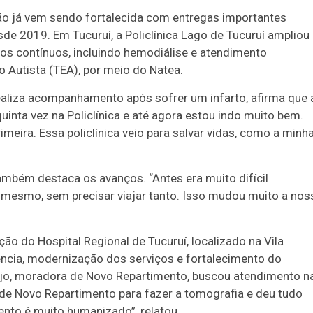
ião já vem sendo fortalecida com entregas importantes
de 2019. Em Tucuruí, a Policlínica Lago de Tucuruí ampliou
os contínuos, incluindo hemodiálise e atendimento
 Autista (TEA), por meio do Natea.
ealiza acompanhamento após sofrer um infarto, afirma que 
uinta vez na Policlínica e até agora estou indo muito bem.
eira. Essa policlínica veio para salvar vidas, como a minha
mbém destaca os avanços. “Antes era muito difícil
 mesmo, sem precisar viajar tanto. Isso mudou muito a nos
ção do Hospital Regional de Tucuruí, localizado na Vila
ncia, modernização dos serviços e fortalecimento do
jo, moradora de Novo Repartimento, buscou atendimento n
 de Novo Repartimento para fazer a tomografia e deu tudo
ento é muito humanizado”, relatou.