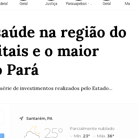
deral
Geral
Justiça
Parauapebas - PA
Geral
Marabá 
aúde na região do
tais e o maior
o Pará
érie de investimentos realizados pelo Estado...
Santarém, PA
25°
Parcialmente nublado
Mín.
23°
Máx.
36°