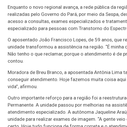
Enquanto o novo regional avança, a rede pública da reg
realizadas pelo Governo do Pará, por meio da Sespa, des
acesso a consultas, exames especializados e tratament
especializado para pessoas com Transtorno do Espectro
O aposentado João Francisco Lopes, de 59 anos, que r
unidade transformou a assistência na região. “É minha q
Não tenho o que reclamar, porque o atendimento é de prim
contou.
Moradora de Breu Branco, a aposentada Antônia Lima ta
conseguir atendimento. Hoje fazemos muita coisa aqui
vida”, afirmou.
Outro importante reforço para a região foi a reestrutura
Permanente. A unidade passou por melhorias na assistê
atendimento especializado. A autônoma Jaqueline Araú
unidade para realizar exames de imagem. “A gente veio
certo. Hoje tudo funciona de forma correta e o atendim