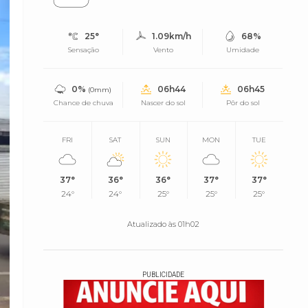
25°
1.09km/h
68%
Sensação
Vento
Umidade
0%
06h44
06h45
(0mm)
Chance de chuva
Nascer do sol
Pôr do sol
FRI
SAT
SUN
MON
TUE
37°
36°
36°
37°
37°
24°
24°
25°
25°
25°
Atualizado às 01h02
PUBLICIDADE