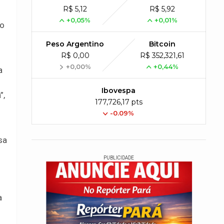
R$ 5,12
R$ 5,92
+0,05%
+0,01%
 o
Peso Argentino
Bitcoin
R$ 0,00
R$ 352,321,61
+0,00%
+0,44%
a
Ibovespa
”,
177,726,17 pts
-0.09%
sa
PUBLICIDADE
a