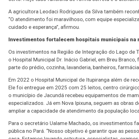
A agricultora Leodaci Rodrigues da Silva também reconh
“O atendimento foi maravilhoso, com equipe especial
cuidado e esperança”, afirmou.
Investimentos fortalecem hospitais municipais na 
Os investimentos na Região de Integração do Lago de 
o Hospital Municipal Dr. Inácio Gabriel, em Breu Branco
parte do prédio, cozinha, lavanderia, banheiros, farmáci
Em 2022 o Hospital Municipal de Itupiranga além de re
Ele foi entregue em 2025 com 25 leitos, centro cirúrgic
o município de Jacundá recebeu equipamentos de mamog
especializados. Já em Nova Ipixuna, seguem as obras de
ampliar a capacidade de atendimento da população loca
Para o secretário Ualame Machado, os investimentos f
pública no Pará. “Nosso objetivo é garantir que as pe
casa. Estamos levando estrutura, especialistas, exames