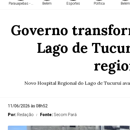
Parauapebas - PA
Belém
Esportes
Política
Belém
Governo transfor
Lago de Tucur
regio
Novo Hospital Regional do Lago de Tucuruí avan
11/06/2026 às 08h52
Por:
Redação
Fonte:
Secom Pará