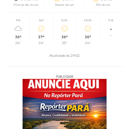
Chance de chuva
Nascer do sol
Pôr do sol
FRI
SAT
SUN
MON
TUE
°
°
36°
37°
36°
36°
24°
24°
25°
24°
Atualizado às 21h02
PUBLICIDADE