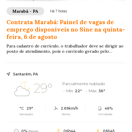
Marabá - PA
Há 7 horas
Contrata Marabá: Painel de vagas de
emprego disponíveis no Sine na quinta-
feira, 6 de agosto
Para cadastro de currículo, o trabalhador deve se dirigir ao
posto de atendimento, pois o currículo gerado pelo
próprio sistema insere os dados pes...
Santarém, PA
29°
Parcialmente nublado
Mín.
22°
Máx.
36°
29°
2.69km/h
46%
Sensação
Vento
Umidade
0%
06h44
06h45
(0mm)