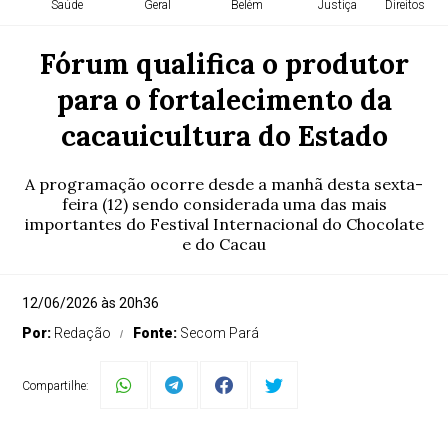
Saúde
Geral
Belém
Justiça
Direitos H
Fórum qualifica o produtor
para o fortalecimento da
cacauicultura do Estado
A programação ocorre desde a manhã desta sexta-
feira (12) sendo considerada uma das mais
importantes do Festival Internacional do Chocolate
e do Cacau
12/06/2026 às 20h36
Por:
Redação
Fonte:
Secom Pará
Compartilhe: