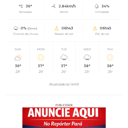
36°
2.84km/h
34%
Sensação
Vento
Umidade
0%
06h43
06h45
(0mm)
Chance de chuva
Nascer do sol
Pôr do sol
SUN
MON
TUE
WED
THU
36°
37°
37°
38°
38°
23°
25°
25°
23°
25°
Atualizado às 14h01
PUBLICIDADE