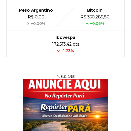
Peso Argentino
Bitcoin
R$ 0,00
R$ 350,285,80
+0,00%
+0,06%
Ibovespa
172,513,42 pts
-1.73%
PUBLICIDADE